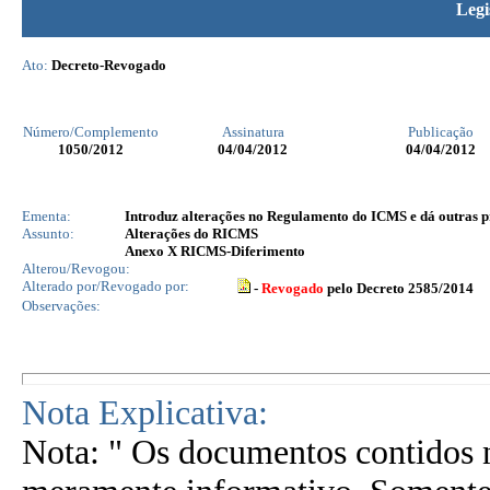
Legi
Ato:
Decreto-Revogado
Número/Complemento
Assinatura
Publicação
1050
/2012
04/04/2012
04/04/2012
Ementa:
Introduz alterações no Regulamento do ICMS e dá outras p
Assunto:
Alterações do RICMS
Anexo X RICMS-Diferimento
Alterou/Revogou:
Alterado por/Revogado por:
-
Revogado
pelo Decreto 2585/2014
Observações:
Nota Explicativa:
Nota: " Os documentos contidos n