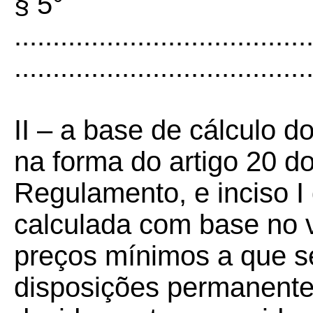
§ 5°
......................................
......................................
II – a base de cálculo d
na forma do artigo 20 d
Regulamento, e inciso I
calculada com base no va
preços mínimos a que se
disposições permanente