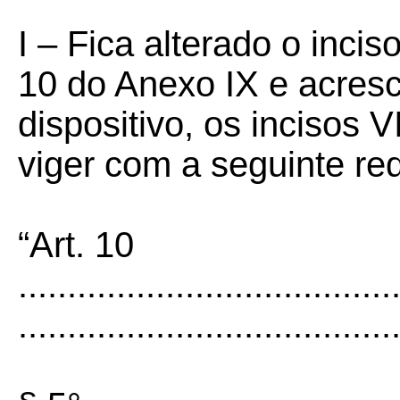
I – Fica alterado o incis
10 do Anexo IX e acre
dispositivo, os incisos V
viger com a seguinte re
“Art. 10
......................................
......................................