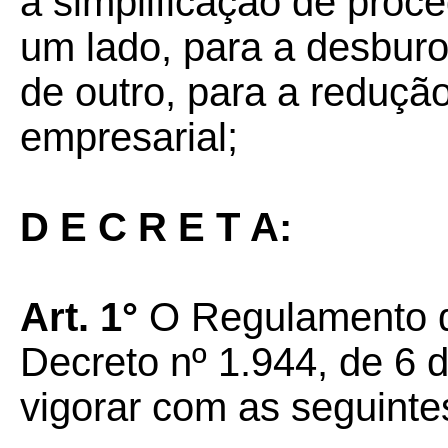
a simplificação de proc
um lado, para a desburo
de outro, para a reduçã
empresarial;
D E C R E T A:
Art. 1°
O Regulamento d
Decreto nº 1.944, de 6 
vigorar com as seguinte