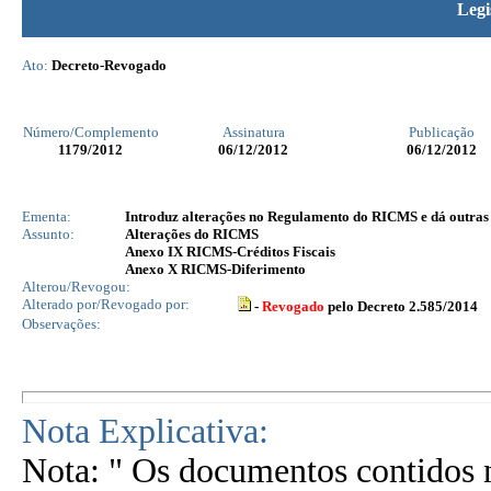
Legi
Ato:
Decreto-Revogado
Número/Complemento
Assinatura
Publicação
1179
/2012
06/12/2012
06/12/2012
Ementa:
Introduz alterações no Regulamento do RICMS e dá outras 
Assunto:
Alterações do RICMS
Anexo IX RICMS-Créditos Fiscais
Anexo X RICMS-Diferimento
Alterou/Revogou:
Alterado por/Revogado por:
-
Revogado
pelo Decreto 2.585/2014
Observações:
Nota Explicativa:
Nota: " Os documentos contidos n