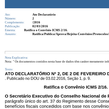
Ato:
Ato Declaratório
Número:
2
Complemento:
/2016
Publicação:
02/03/2016
Ementa:
Ratifica o Convênio ICMS 2/16.
Assunto:
Ratifica/Publica/Aprova/Rejeita-Convênios/Protocolos/
Nota Explicativa:
Nota: " Os documentos contidos nesta base de dados têm caráter meramente infor
Texto:
ATO DECLARATÓRIO Nº 2, DE 2 DE FEVEREIRO 
. Publicado no DOU de 03.02.2016, Seção 1, p. 9.
Ratifica o Convênio ICMS 2/16.
O Secretário Executivo do Conselho Nacional de 
parágrafo único do art. 37 do Regimento desse Consel
benefícios fiscais concedidos com base nos convênios