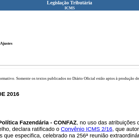
Legislação Tributária
ICMS
Ajustes
mativo. Somente os textos publicados no Diário Oficial estão aptos à produção de 
DE 2016
Política Fazendária - CONFAZ
, no uso das atribuições q
ho, declara ratificado o
Convênio ICMS 2/16
, que auto
 que especifica, celebrado na 256ª reunião extraordiná