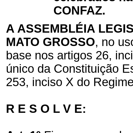
CONFAZ.
A ASSEMBLÉIA LEGI
MATO GROSSO
, no us
base nos artigos 26, inc
único da Constituição E
253, inciso X do Regime
R E S O L V E: