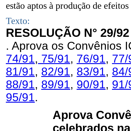
estão aptos à produção de efeitos 
Texto:
RESOLUÇÃO N° 29/92
. Aprova os Convênios
74/91
,
75/91
,
76/91
,
77/
81/91
,
82/91
,
83/91
,
84/
88/91
,
89/91
,
90/91
,
91/
95/91
.
Aprova Convên
celebrados na