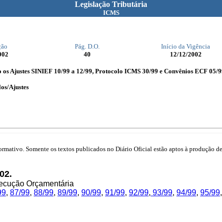
Legislação Tributária
ICMS
ção
Pág. D.O.
Início da Vigência
002
40
12/12/2002
s Ajustes SINIEF 10/99 a 12/99, Protocolo ICMS 30/99 e Convênios ECF 05/99 
os/Ajustes
mativo. Somente os textos publicados no Diário Oficial estão aptos à produção de 
02.
ecução Orçamentária
99
,
87/99
,
88/99
,
89/99
,
90/99
,
91/99
,
92/99
,
93/99
,
94/99
,
95/99