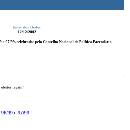
Início dos Efeitos
12/12/2002
a 07/99, celebrados pelo Conselho Nacional de Política Fazendária -
efeitos legais."
,
96/99
e
97/99
.