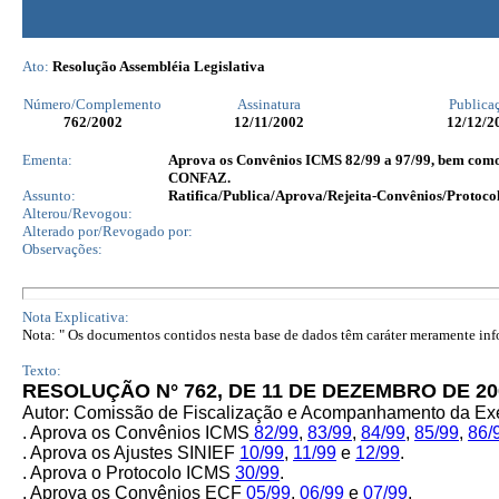
Ato:
Resolução Assembléia Legislativa
Número/Complemento
Assinatura
Publica
762
/2002
12/11/2002
12/12/2
Ementa:
Aprova os Convênios ICMS 82/99 a 97/99, bem como o
CONFAZ.
Assunto:
Ratifica/Publica/Aprova/Rejeita-Convênios/Protocol
Alterou/Revogou:
Alterado por/Revogado por:
Observações:
Nota Explicativa:
Nota: " Os documentos contidos nesta base de dados têm caráter meramente infor
Texto:
RESOLUÇÃO N° 762, DE 11 DE DEZEMBRO DE 20
Autor: Comissão de Fiscalização e Acompanhamento da Ex
. Aprova os Convênios ICMS
82/99
,
83/99
,
84/99
,
85/99
,
86/
. Aprova os Ajustes SINIEF
10/99
,
11/99
e
12/99
.
. Aprova o Protocolo ICMS
30/99
.
. Aprova o
s Convênios ECF
05/99
,
06/99
e
07/99
.