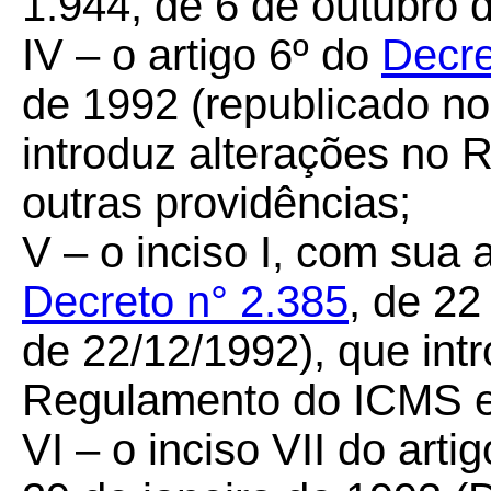
1.944, de 6 de outubro 
IV – o artigo 6º do
Decre
de 1992 (republicado n
introduz alterações no
outras providências;
V – o inciso I, com sua a
Decreto n° 2.385
, de 2
de 22/12/1992), que int
Regulamento do ICMS e 
VI – o inciso VII do arti