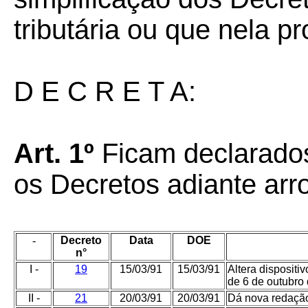
tributária ou que nela p
D E C R E T A:
Art. 1º
Ficam declarado
os Decretos adiante arr
-
Decreto
Data
DOE
n°
I -
19
15/03/91
15/03/91
Altera disposit
de 6 de outubro 
II -
21
20/03/91
20/03/91
Dá nova redação 