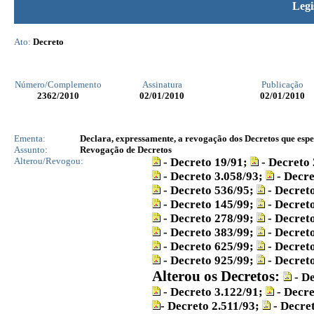
Legi
Ato:
Decreto
Número/Complemento
Assinatura
Publicação
2362
/2010
02/01/2010
02/01/2010
Ementa:
Declara, expressamente, a revogação dos Decretos que especi
Assunto:
Revogação de Decretos
Alterou/Revogou:
- Decreto 19/91;
- Decreto
- Decreto 3.058/93;
- Decre
- Decreto 536/95;
- Decreto
- Decreto 145/99;
- Decret
- Decreto 278/99;
- Decret
- Decreto 383/99;
- Decret
- Decreto 625/99;
- Decret
- Decreto 925/99;
- Decret
Alterou os Decretos:
- De
- Decreto 3.122/91;
- Decre
- Decreto 2.511/93;
- Decre