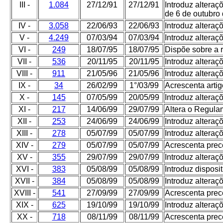
III -
1.084
27/12/91
27/12/91
Introduz altera
de 6 de outubro
IV -
3.058
22/06/93
22/06/93
Introduz altera
V -
4.249
07/03/94
07/03/94
Introduz altera
VI -
249
18/07/95
18/07/95
Dispõe sobre a 
VII -
536
20/11/95
20/11/95
Introduz altera
VIII -
911
21/05/96
21/05/96
Introduz altera
IX -
34
26/02/99
1°/03/99
Acrescenta arti
X -
145
07/05/99
20/05/99
Introduz altera
XI -
217
14/06/99
29/07/99
Altera o Regula
XII -
253
24/06/99
24/06/99
Introduz altera
XIII -
278
05/07/99
05/07/99
Introduz altera
XIV -
279
05/07/99
05/07/99
Acrescenta prec
XV -
355
29/07/99
29/07/99
Introduz altera
XVI -
383
05/08/99
05/08/99
Introduz dispos
XVII -
384
05/08/99
05/08/99
Introduz altera
XVIII -
541
27/09/99
27/09/99
Acrescenta prec
XIX -
625
19/10/99
19/10/99
Introduz altera
XX -
718
08/11/99
08/11/99
Acrescenta prec