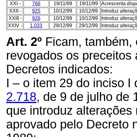
XXI -
766
19/11/99
19/11/99
Acrescenta disp
XXII -
925
10/12/99
10/12/99
Introduz altera
XXIII -
926
10/12/99
10/12/99
Introduz altera
XXIV -
1.033
29/12/99
29/12/99
Introduz altera
Art. 2º
Ficam, também, 
revogados os preceitos 
Decretos indicados:
I – o item 29 do inciso I
2.718
, de 9 de julho de
que introduz alteraçõe
aprovado pelo Decreto n