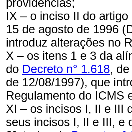
providências;
IX – o inciso II do artig
15 de agosto de 1996 (
introduz alterações no
X – os itens 1 e 3 da alí
do
Decreto n° 1.618
, d
de 12/08/1997), que int
Regulamento do ICMS e 
XI – os incisos I, II e III
seus incisos I, II e III, e 