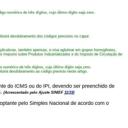
go numérico de três dígitos, cujo último dígito seja zero.
stituirá desdobramento dos códigos previstos no
caput
.
xplicativas, também apensas, e visa aglutinar em grupos homogêneos,
 do Imposto sobre Produtos Industrializados e do Imposto de Circulação de
 numérico de três dígitos, cujo último dígito seja zero.
tuirá desdobramento ao código previsto neste artigo.
uinte do ICMS ou do IPI, devendo ser preenchido de
s.
(Acrescentado pelo Ajuste SINIEF
11/19
)
 optante pelo Simples Nacional de acordo com o