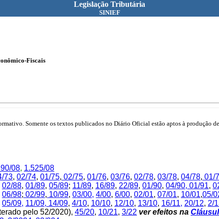
Legislação Tributária
SINIEF
conômico-Fiscais
mativo. Somente os textos publicados no Diário Oficial estão aptos à produção de 
390/08
,
1.525/08
4/73
,
02/74
,
01/75
,
02/75
,
01/76
,
03/76
,
02/78
,
03/78
,
04/78
,
01/
,
02/88
,
01/89
,
05/89
;
11/89
,
16/89
,
22/89
,
01/90
,
04/90,
01/91
,
0
,
06/98
;
02/99
,
10/99
,
03/00
,
4/00
,
6/00
,
02/01
,
07/01
,
10/01
,
05/0
05/09,
11/09,
14/09
,
4/10
,
10/10
,
12/10
,
13/10
,
16/11,
20/12
,
2/
terado pelo 52/2020),
45/20
,
10/21
,
3/22
ver efeitos na
Cláusul