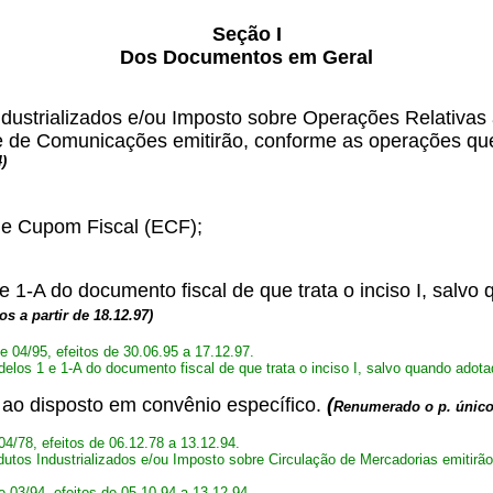
Seção I
Dos Documentos em Geral
ndustrializados e/ou Imposto sobre Operações Relativas
l e de Comunicações emitirão, conforme as operações que
4)
de Cupom Fiscal (ECF);
 1-A do documento fiscal de que trata o inciso I, salvo
tos a partir de 18.12.97)
te 04/95, efeitos de 30.06.95 a 17.12.97.
elos 1 e 1-A do documento fiscal de que trata o inciso I, salvo quando adotad
ao disposto em convênio específico.
(
Renumerado o p. único 
04/78, efeitos de 06.12.78 a 13.12.94.
odutos Industrializados e/ou Imposto sobre Circulação de Mercadorias emitir
te 03/94, efeitos de 05.10.94 a 13.12.94.