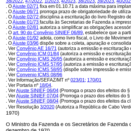
38/2022
,
47/2022
,
1/2023
,
4/2023
,
38/2023
,
39/2023
,
40/202
. O
Ajuste 02/71
fixa em 01.10.71 a data máxima para implan
. O
Ajuste
06/71
prorroga prazo de obrigatoriedade de utiliz
. O
Ajuste
02/72
disciplina a escrituração do livro Registro
. O
Ajuste
01/73
faculta às Secretarias de Fazenda a impres
. O
Ajuste
02/81
autoriza a simplificar as obrigações acess
. O
art. 90 do Convênio SINIEF 06/89
, estabelece que a par
. O
Ajuste
01/92
adota, como livro fiscal, o Livro de Movime
. O
Ajuste
03/96
dispõe sobre a coleta, apuração e consolida
. Ver
Convênio
AE 16/71
(autoriza a emissão e escrituração
. Ver
Convênio ICM 01/84
(autoriza a emissão e escrituraçã
. Ver
Convênio ICMS 26/95
(autoriza a emissão e escrituraç
. Ver
Convênio ICMS 57/95
(autoriza a emissão e escrituraç
. Ver
Convênio ICMS 58/95
(dispõe sobre impressão e emiss
. Ver
Convenio ICMS 08/96
. Ver Informação/SEFAZ/MT nº
023/01
;
170/01
. Ver Portaria nº
18/04
.
. Ver
Ajuste SINIEF 06/04
(Prorroga o prazo dos efeitos do §
. Ver
Ajuste SINIEF 07/04
(Prorroga o prazo dos efeitos do §
. Ver
Ajuste SINIEF 08/04
(Prorroga o prazo dos efeitos da 
. Ver Resolução
3/2020
(
Autoriza a República de Cabo Verde
1970)
O Ministro da Fazenda e os Secretários de Fazenda o
dezembro de 1970,