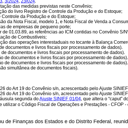
3
,
3/2024
,
23/024
.
tação das medidas previstas neste Convênio;
ação do livro Registro de Controle da Produção e do Estoque;
 de Controle da Produção e do Estoque;
são da Nota Fiscal, modelo 1, e Nota Fiscal de Venda a Consum
órias de empresas de pequeno porte;
tir de 01.03.89, as referências ao ICM contidas no Convênio S/
ntação de Combustíveis;
ção das operações interestaduais no tocante à Balança Comerci
 de documentos e livros fiscais por processamento de dados).
o de documentos e livros fiscais por processamento de dados).
ão de documentos e livros fiscais por processamento de dados).
ão de documentos e livros fiscais por processamento de dados).
ão simultânea de documentos fiscais).
 26 do Art 19 do Convênio s/n, acrescentado pelo Ajuste SINIE
 26 do Art 19 do Convênio s/n, acrescentado pelo Ajuste SINIE
cláusula segunda do
Ajuste SINIEF 01/04
, que altera o “caput” d
 utilizar o Código Fiscal de Operações e Prestações - CFOP -
u de Finanças dos Estados e do Distrito Federal, reuni