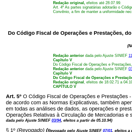
Redação original,
efeitos até 28.07.99.
Art. 4º As partes signatárias adotarão o Có
Convênio, a fim de manter a uniformidade ne
Do Código Fiscal de Operações e Prestações, do 
(N
Redação anterior
dada pelo Ajuste SINIEF
1
Capítulo V
Do Código Fiscal de Operações e Prestações, 
Redação anterior
dada pelo Ajuste SINIEF
0
Capítulo V
Do Código Fiscal de Operações e Prestaçõe
Redação original
, efeitos de 18.02.71 a 04.1
CAPÍTULO V
Art. 5º
O Código Fiscal de Operações e Prestações - 
de acordo com as Normas Explicativas, também apens
em todas as análises de dados, as operações e presta
Operações Relativas à Circulação de Mercadorias e s
dada pelo Ajuste SINIEF
03/94
, efeitos a partir de 05.10.94)
§ 1º
(Revogado)
(
Revogado pelo Ajuste SINIEF
07/01
, efeitos a 