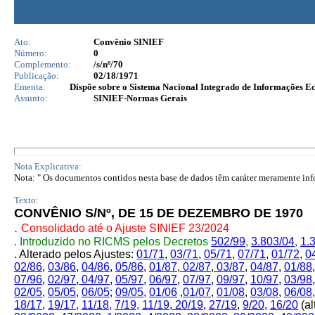
Ato:
Convênio SINIEF
Número:
0
Complemento:
/s/nº/70
Publicação:
02/18/1971
Ementa:
Dispõe sobre o Sistema Nacional Integrado de Informações E
Assunto:
SINIEF-Normas Gerais
Nota Explicativa:
Nota: " Os documentos contidos nesta base de dados têm caráter meramente infor
Texto:
CONVÊNIO S/Nº, DE 15 DE DEZEMBRO DE 1970
.
Consolidado até o Ajuste SINIEF 23/2024
. Introduzido no RICMS pelos Decretos
502/99
,
3.803/04
,
1.
. Alterado pelos Ajustes:
01/71
,
03/71
,
05/71
,
07/71
,
01/72
,
0
02/86
,
03/86
,
04/86
,
05/86
,
01/87
,
02/87
,
03/87
,
04/87
,
01/88
07/96
,
02/97
,
04/97
,
05/97
,
06/97
,
07/97
,
09/97
,
10/97
,
03/98
02/05,
05/05
,
06/05;
09/05,
01/06
,
01/07
,
01/08
,
03/08
,
06/08,
18/17
,
19/17
,
11/18
,
7/19
,
11/19
,
20/19
,
27/19
,
9/20
,
16/20
(al