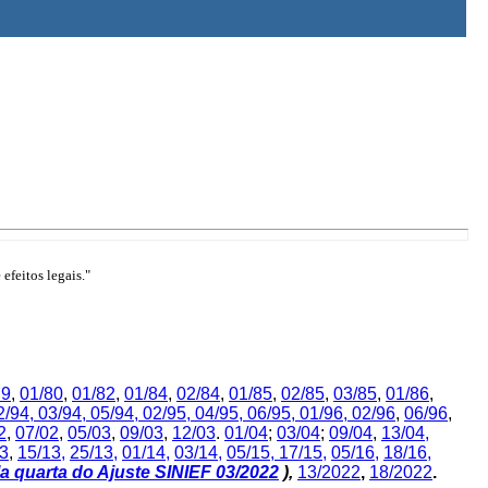
efeitos legais."
79
,
01/80
,
01/82
,
01/84
,
02/84
,
01/85
,
02/85
,
03/85
,
01/86
,
2/94,
03/94,
05/94,
02/95,
04/95,
06/95,
01/96,
02/96
,
06/96
,
2
,
07/02
,
05/03
,
09/03
,
12/03
.
01/04
;
03/04
;
09/04
,
13/04,
13
,
15/13
,
25/13
,
01/14
,
03/14
,
05/15,
17/15
,
05/16
,
18/16
,
a quarta do Ajuste SINIEF 03/2022
),
13/2022
,
18/2022
.