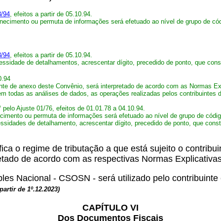
3/94
, efeitos a partir de 05.10.94.
ornecimento ou permuta de informações será efetuado ao nível de grupo de códi
3/94
, efeitos a partir de 05.10.94.
essidade de detalhamentos, acrescentar dígito, precedido de ponto, que con
0.94
ante de anexo deste Convênio, será interpretado de acordo com as Normas E
 em todas as análises de dados, as operações realizadas pelos contribuintes
 pelo Ajuste 01/76, efeitos de 01.01.78 a 04.10.94.
necimento ou permuta de informações será efetuado ao nível de grupo de código
sidades de detalhamento, acrescentar dígito, precedido de ponto, que consti
ica o regime de tributação a que está sujeito o contrib
retado de acordo com as respectivas Normas Explicativa
s Nacional - CSOSN - será utilizado pelo contribuinte
 partir de 1º.12.2023)
CAPÍTULO VI
Dos Documentos Fiscais