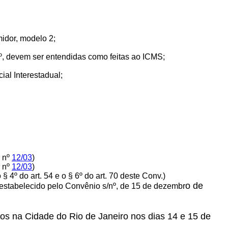
idor, modelo 2;
Nº, devem ser entendidas como feitas ao ICMS;
al Interestadual;
F nº
12/03
)
F nº
12/03
)
o § 4º
do art. 54 e o § 6º do art. 70 deste Conv.)
o de
 estabelecido pelo Convênio s/nº, de 15 de dezembr
dos na Cidade do Rio de Janeiro nos dias 14 e 15 de