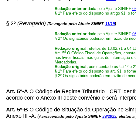
Redação anterior
dada pelo Ajuste SINIEF
0
§ 1º Para efeito do disposto no artigo 91, o f
§ 2º
(Revogado)
(Revogado pelo Ajuste SINIEF
11/19
)
Redação anterior
dada pelo Ajuste SINIEF
0
§ 2º Os signatários poderão, em razão de nec
Redação original
, efeitos de 18.02.71 a 04.1
Art. 5º O Código Fiscal de Operações, const
nos livros fiscais, nas guias de informação e
Mercadorias.
Redação original,
acrescentado os §§ 1º e 2°
§ 1º Para efeito do disposto no art. 91, o for
§ 2º Os signatários poderão em razão de neces
Art. 5º-A
O Código de Regime Tributário - CRT identif
acordo com o Anexo III deste convênio e será interp
Art. 5º-B
O Código de Situação da Operação no Simple
Anexo III -A.
(
Acrescentado pelo Ajuste SINIEF
39/2023
,
efeitos a