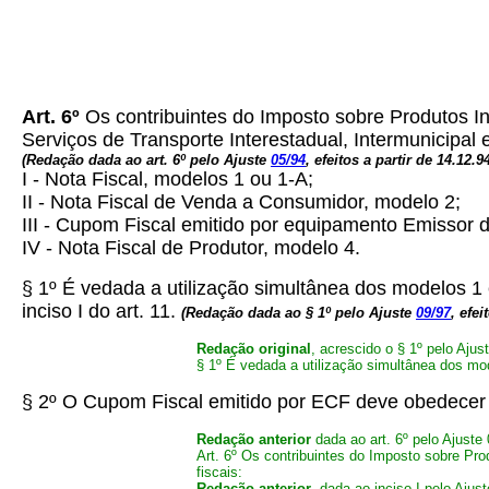
Art. 6º
Os contribuintes do Imposto sobre Produtos I
Serviços de Transporte Interestadual, Intermunicipa
(Redação dada ao art. 6º pelo Ajuste
05/94
, efeitos a partir de 14.12.9
I - Nota Fiscal, modelos 1 ou 1-A;
II - Nota Fiscal de Venda a Consumidor, modelo 2;
III - Cupom Fiscal emitido por equipamento Emissor 
IV - Nota Fiscal de Produtor, modelo 4.
§ 1º É vedada a utilização simultânea dos modelos 1 e
inciso I do art. 11.
(Redação dada ao § 1º pelo Ajuste
09/97
, efei
Redação original
, acrescido o § 1º pelo Ajus
§ 1º É vedada a utilização simultânea dos mod
§ 2º O Cupom Fiscal emitido por ECF deve obedecer 
Redação anterior
dada ao art. 6º pelo Ajuste 
Art. 6º Os contribuintes do Imposto sobre Pr
fiscais:
Redação anterior
, dada ao inciso I pelo Ajus