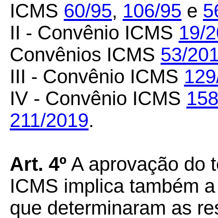
ICMS
60/95
,
106/95
e
5
II - Convênio ICMS
19/
Convênios ICMS
53/20
III - Convênio ICMS
129
IV - Convênio ICMS
158
211/2019
.
Art.
4º
A aprovação do t
ICMS implica também a
que determinaram as res