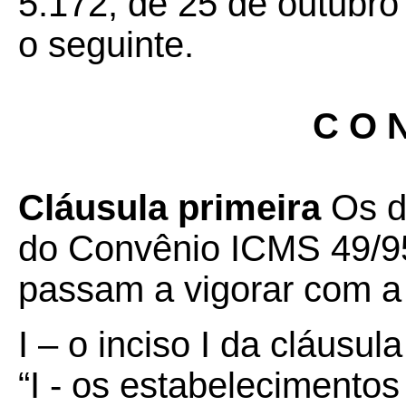
5.172, de 25 de outubro
o seguinte.
C O N
Cláusula primeira
Os di
do Convênio ICMS 49/95
passam a vigorar com a
I – o inciso I da cláusula
“I - os estabelecimen