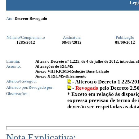
Legi
Ato:
Decreto-Revogado
Número/Complemento
Assinatura
Publicação
1285
/2012
08/09/2012
08/09/2012
Ementa:
Altera o Decreto n° 1.225, de 4 de julho de 2012, introduz
Assunto:
Alterações do RICMS
Anexo VIII RICMS-Redução Base Cálculo
Anexo X RICMS-Diferimento
Alterou/Revogou:
- Alterou o Decreto 1.225/20
Alterado por/Revogado por:
-
Revogado
pelo Decreto 2.5
Observações:
*
Exceto em relação às disposi
expressa previsão de termo de i
deverão ser respeitadas as data
Nota Explicativa: