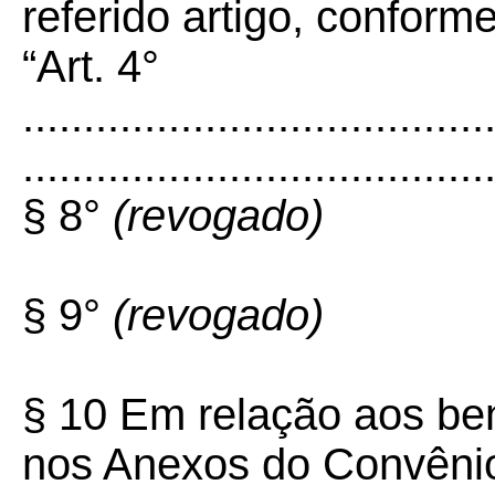
referido artigo, conform
“Art. 4°
......................................
......................................
§ 8°
(revogado)
§ 9°
(revogado)
§ 10 Em relação aos be
nos Anexos do Convênio