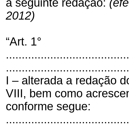
a seguinte redação:
(efe
2012)
“Art. 1°
......................................
......................................
I – alterada a redação d
VIII, bem como acrescen
conforme segue:
......................................