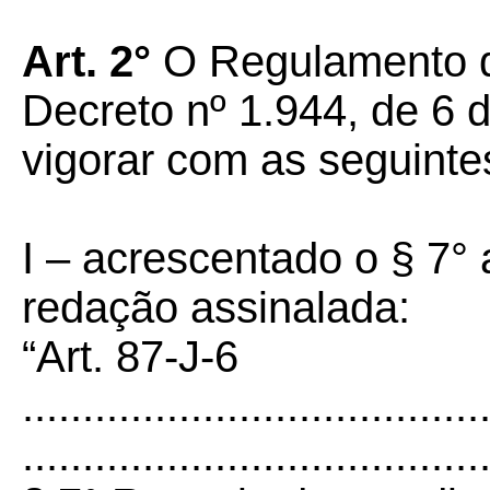
Art. 2°
O Regulamento d
Decreto nº 1.944, de 6 
vigorar com as seguinte
I –
acrescentado o § 7° 
redação assinalada:
“Art. 87-J-6
......................................
......................................