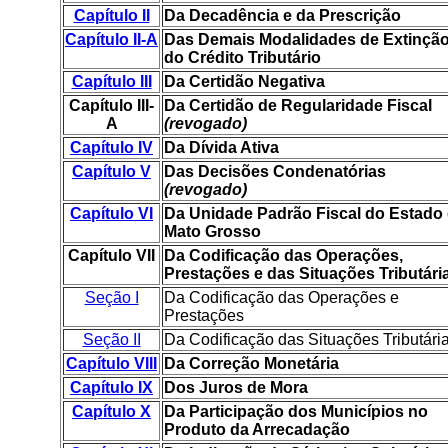
Capítulo II
Da Decadência e da Prescrição
Capítulo II-A
Das Demais Modalidades de Extinçã
do Crédito Tributário
Capítulo III
Da Certidão Negativa
Capítulo III-
Da Certidão de Regularidade Fiscal
A
(revogado)
Capítulo IV
Da Dívida Ativa
Capítulo V
Das Decisões Condenatórias
(revogado)
Capítulo VI
Da Unidade Padrão Fiscal do Estado
Mato Grosso
Capítulo VII
Da Codificação das Operações,
Prestações e das Situações Tributári
Seção I
Da Codificação das Operações e
Prestações
Seção II
Da Codificação das Situações Tributári
Capítulo VIII
Da Correção Monetária
Capítulo IX
Dos Juros de Mora
Capítulo X
Da Participação dos Municípios no
Produto da Arrecadação