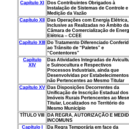
Capítulo XI
Dos Contribuintes Obrigados à
Instalação de Sistemas de Controle e
Medição da Vazão
Capítulo XII
Das Operações com Energia Elétrica,
Inclusive as Realizadas no Âmbito da
Câmara de Comercialização de Energ
Elétrica – CCEE
Capítulo XIII
Do Tratamento Diferenciado Conferi
ao Trânsito de “Paletes” e
“Contentores”
Capítulo
Das Atividades Integradas de Avicult
XIV
e Suinocultura e Respectivos
Processos Industriais, ainda que
Desenvolvidas por Estabelecimentos
não Pertencentes ao Mesmo Titular
Capítulo XV
Das Disposições Decorrentes da
Unificação de Inscrição Estadual dos
Imóveis Rurais Pertencentes ao Mes
Titular, Localizados no Território do
Mesmo Município
TÍTULO VIII
DA REGRA, AUTORIZAÇÃO E MEDI
INCOMUNS
Capítulo I
Da Regra Temporária em face da