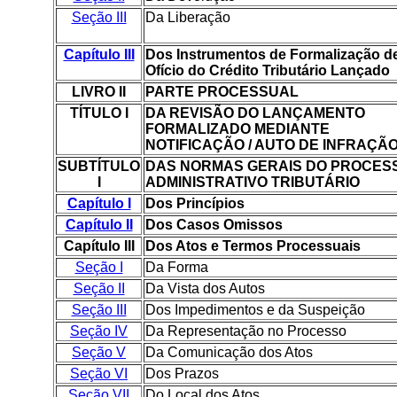
Seção III
Da Liberação
Capítulo III
Dos Instrumentos de Formalização d
Ofício do Crédito Tributário Lançado
LIVRO II
PARTE PROCESSUAL
TÍTULO I
DA REVISÃO DO LANÇAMENTO
FORMALIZADO MEDIANTE
NOTIFICAÇÃO / AUTO DE INFRAÇÃ
SUBTÍTULO
DAS NORMAS GERAIS DO PROCES
I
ADMINISTRATIVO TRIBUTÁRIO
Capítulo I
Dos Princípios
Capítulo II
Dos Casos Omissos
Capítulo III
Dos Atos e Termos Processuais
Seção I
Da Forma
Seção II
Da Vista dos Autos
Seção III
Dos Impedimentos e da Suspeição
Seção IV
Da Representação no Processo
Seção V
Da Comunicação dos Atos
Seção VI
Dos Prazos
Seção VII
Do Local dos Atos