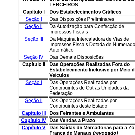
TERCEIROS
Capítulo I
Dos Estabelecimentos Gráficos
Seção I
Das Disposições Preliminares
Seção II
Da Autorização para Confecção de
Impressos Fiscais
Seção III
Da Máquina Intercaladora de Vias de
Impressos Fiscais Dotada de Numerado
Automático
Seção IV
Das Demais Disposições
Capítulo II
Das Operações Realizadas Fora do
Estabelecimento Inclusive por Meio 
Veículos
Seção I
Das Operações Realizadas por
Contribuintes de Outras Unidades da
Federação
Seção II
Das Operações Realizadas por
Contribuintes deste Estado
Capítulo III
Dos Feirantes e Ambulantes
Capítulo IV
Das Vendas a Prazo
Capítulo V
Das Saídas de Mercadorias para a Z
Franca de Manaus
(revogado)