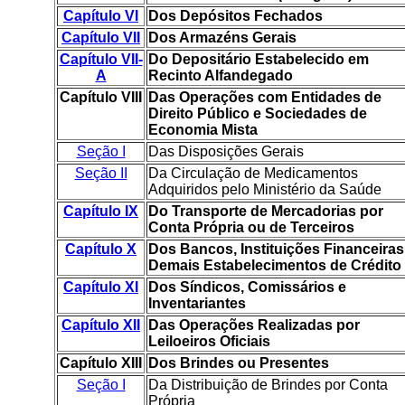
Capítulo VI
Dos Depósitos Fechados
Capítulo VII
Dos Armazéns Gerais
Capítulo VII-
Do Depositário Estabelecido em
A
Recinto Alfandegado
Capítulo VIII
Das Operações com Entidades de
Direito Público e Sociedades de
Economia Mista
Seção I
Das Disposições Gerais
Seção II
Da Circulação de Medicamentos
Adquiridos pelo Ministério da Saúde
Capítulo IX
Do Transporte de Mercadorias por
Conta Própria ou de Terceiros
Capítulo X
Dos Bancos, Instituições Financeiras
Demais Estabelecimentos de Crédito
Capítulo XI
Dos Síndicos, Comissários e
Inventariantes
Capítulo XII
Das Operações Realizadas por
Leiloeiros Oficiais
Capítulo XIII
Dos Brindes ou Presentes
Seção I
Da Distribuição de Brindes por Conta
Própria