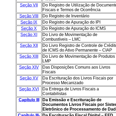
Seção VII
Do Registro de Utilização de Document
Fiscais e Termos de Ocorrência
Seção VIII
Do Registro de Inventário
Seção IX
Do Registro de Apuração do IPI
Seção X
Do Registro de Apuração do ICMS
Seção XI
Do Livro de Movimentação de
Combustíveis – LMC
Seção XII
Do Livro Registro de Controle de Crédit
de ICMS do Ativo Permanente – CIAP
Seção XIII
Do Livro de Movimentação de Produtos
LMP
Seção XIV
Das Disposições Comuns aos Livros
Fiscais
Seção XV
Da Escrituração dos Livros Fiscais por
Processo Mecanizado
Seção XVI
Da Entrega de Livros Fiscais a
Contabilistas
Capítulo III
Da Emissão e Escrituração de
Documentos Livros Fiscais por Sist
Eletrônico de Processamento de Da
Capítulo III-
Da Escrituração Fiscal Digital – EFD