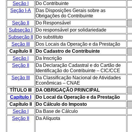
Seção I
Do Contribuinte
Seção I-A
Das Disposições Gerais sobre as
Obrigações do Contribuinte
Seção II
Do Responsável
Subseção I
Do responsável por solidariedade
Subseção II
Do substituto
Seção III
Dos Locais da Operação e da Prestação
Capítulo II
Do Cadastro de Contribuinte
Seção I
Da Inscrição
Seção II
Da Declaração Cadastral e do Cartão de
Identificação do Contribuinte – CIC/CCE
Seção III
Da Classificação Nacional de Atividades
Econômicas – CNAE
TÍTULO III
DA OBRIGAÇÃO PRINCIPAL
Capítulo I
Do Local da Operação e da Prestação
Capítulo II
Do Cálculo do Imposto
Seção I
Da Base de Cálculo
Seção II
Da Alíquota