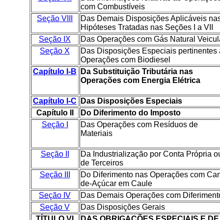
com Combustíveis
Seção VIII
Das Demais Disposições Aplicáveis na
Hipóteses Tratadas nas Seções I a VII
Seção IX
Das Operações com Gás Natural Veicul
Seção X
Das Disposições Especiais pertinentes
Operações com Biodiesel
Capítulo I-B
Da Substituição Tributária nas
Operações com Energia Elétrica
Capítulo I-C
Das Disposições Especiais
Capítulo II
Do Diferimento do Imposto
Seção I
Das Operações com Resíduos de
Materiais
Seção II
Da Industrialização por Conta Própria o
de Terceiros
Seção III
Do Diferimento nas Operações com Ca
de-Açúcar em Caule
Seção IV
Das Demais Operações com Diferiment
Seção V
Das Disposições Gerais
TÍTULO VI
DAS OBRIGAÇÕES ESPECIAIS E DE