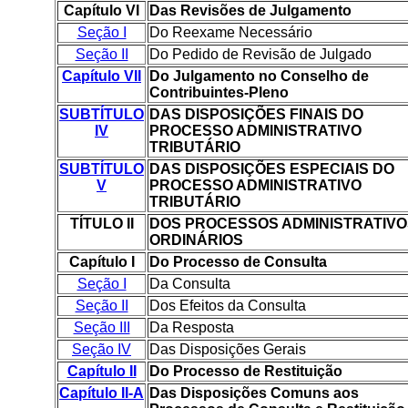
Capítulo VI
Das Revisões de Julgamento
Seção I
Do Reexame Necessário
Seção II
Do Pedido de Revisão de Julgado
Capítulo VII
Do Julgamento no Conselho de
Contribuintes-Pleno
SUBTÍTULO
DAS DISPOSIÇÕES FINAIS DO
IV
PROCESSO ADMINISTRATIVO
TRIBUTÁRIO
SUBTÍTULO
DAS DISPOSIÇÕES ESPECIAIS DO
V
PROCESSO ADMINISTRATIVO
TRIBUTÁRIO
TÍTULO II
DOS PROCESSOS ADMINISTRATIVO
ORDINÁRIOS
Capítulo I
Do Processo de Consulta
Seção I
Da Consulta
Seção II
Dos Efeitos da Consulta
Seção III
Da Resposta
Seção IV
Das Disposições Gerais
Capítulo II
Do Processo de Restituição
Capítulo II-A
Das Disposições Comuns aos