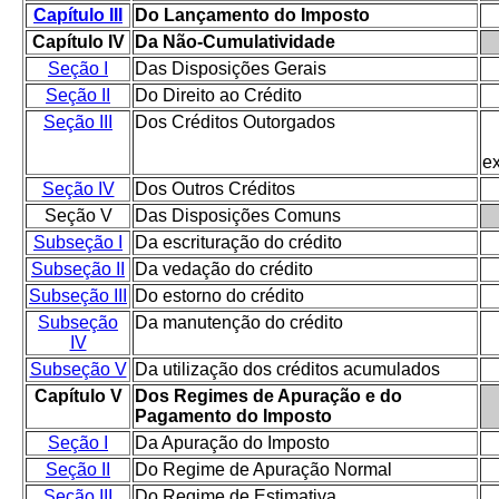
Capítulo III
Do Lançamento do Imposto
Capítulo IV
Da Não-Cumulatividade
Seção I
Das Disposições Gerais
Seção II
Do Direito ao Crédito
Seção III
Dos Créditos Outorgados
e
Seção IV
Dos Outros Créditos
Seção V
Das Disposições Comuns
Subseção I
Da escrituração do crédito
Subseção II
Da vedação do crédito
Subseção III
Do estorno do crédito
Subseção
Da manutenção do crédito
IV
Subseção V
Da utilização dos créditos acumulados
Capítulo V
Dos Regimes de Apuração e do
Pagamento do Imposto
Seção I
Da Apuração do Imposto
Seção II
Do Regime de Apuração Normal
Seção III
Do Regime de Estimativa