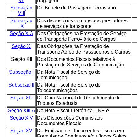
VII
Bagagem
Subseção
Do Bilhete de Passagem Ferroviário
VIII
Subseção
Das disposições comuns aos prestadores
IX
de serviços de transporte
Seção X-A
Das Obrigações na Prestação de Serviço
de Transporte Ferroviário de Cargas
Seção XI
Das Obrigações na Prestação de
Transporte Aéreo de Passageiros e Cargas
Seção XII
Dos Documentos Fiscais relativos à
Prestação de Serviços de Comunicação
Subseção I
Da Nota Fiscal de Serviço de
Comunicação
Subseção II
Da Nota Fiscal de Serviço de
Telecomunicações
Seção XIII
Da Guia Nacional de Recolhimento de
Tributos Estaduais
Seção XIII-A
Da Nota Fiscal Eletrônica – NF-
e
Seção XIV
Das Disposições Comuns aos
Documentos Fiscais
Seção XV
Da Emissão de Documentos Fiscais em
Formulários Contínuos e/ou Jogos Soltos