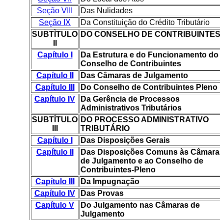
Seção VIII
Das Nulidades
Seção IX
Da Constituição do Crédito Tributário
SUBTÌTULO
DO CONSELHO DE CONTRIBUINTE
II
Capítulo I
Da Estrutura e do Funcionamento do
Conselho de Contribuintes
Capítulo II
Das Câmaras de Julgamento
Capítulo III
Do Conselho de Contribuintes Pleno
Capítulo IV
Da Gerência de Processos
Administrativos Tributários
SUBTÍTULO
DO PROCESSO ADMINISTRATIVO
III
TRIBUTÁRIO
Capítulo I
Das Disposições Gerais
Capítulo II
Das Disposições Comuns às Câmara
de Julgamento e ao Conselho de
Contribuintes-Pleno
Capítulo III
Da Impugnação
Capítulo IV
Das Provas
Capítulo V
Do Julgamento nas Câmaras de
Julgamento