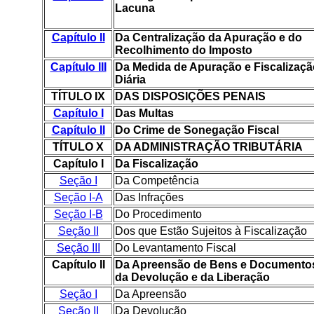
Lacuna
Capítulo II
Da Centralização da Apuração e do
Recolhimento do Imposto
Capítulo III
Da Medida de Apuração e Fiscalizaçã
Diária
TÍTULO IX
DAS DISPOSIÇÕES PENAIS
Capítulo I
Das Multas
Capítulo II
Do Crime de Sonegação Fiscal
TÍTULO X
DA ADMINISTRAÇÃO TRIBUTÁRIA
Capítulo I
Da Fiscalização
Seção I
Da Competência
Seção I-A
Das Infrações
Seção I-B
Do Procedimento
Seção II
Dos que Estão Sujeitos à Fiscalização
Seção III
Do Levantamento Fiscal
Capítulo II
Da Apreensão de Bens e Documento
da Devolução e da Liberação
Seção I
Da Apreensão
Seção II
Da Devolução