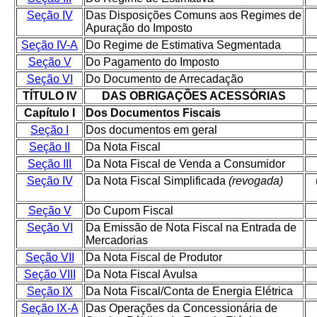
Seção IV
Das Disposições Comuns aos Regimes de
Apuração do Imposto
Seção IV-A
Do Regime de Estimativa Segmentada
Seção V
Do Pagamento do Imposto
Seção VI
Do Documento de Arrecadação
TÍTULO IV
DAS OBRIGAÇÔES ACESSÓRIAS
Capítulo I
Dos Documentos Fiscais
Seção I
Dos documentos em geral
Seção II
Da Nota Fiscal
Seção III
Da Nota Fiscal de Venda a Consumidor
Seção IV
Da Nota Fiscal Simplificada
(revogada)
Seção V
Do Cupom Fiscal
Seção VI
Da Emissão de Nota Fiscal na Entrada de
Mercadorias
Seção VII
Da Nota Fiscal de Produtor
Seção VIII
Da Nota Fiscal Avulsa
Seção IX
Da Nota Fiscal/Conta de Energia Elétrica
Seção IX-A
Das Operações da Concessionária de