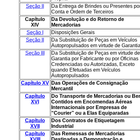
Seção II
Da Entrega de Brindes ou Presentes po
Conta e Ordem de Terceiros
Capítulo
Da Devolução e do Retorno de
XIV
Mercadorias
Seção I
Disposições Gerais
Seção II
Da Substituição de Peças em Veículos
Autopropulsados em virtude de Garanti
Seção III
Da Substituição de Peças em virtude de
Garantia por Fabricante ou por Oficinas
Credenciadas ou Autorizadas, Exceto
quando Efetuadas em Veículos
Autopropulsados
Capítulo XV
Das Operações de Consignação
Mercantil
Capítulo
Do Transporte de Mercadorias ou Be
XVI
Contidos em Encomendas Aéreas
Internacionais por Empresas de
“Courier” ou a Elas Equiparadas
Capítulo
Dos Contratos de Etiquetagem
XVII
Industrial
Capítulo
Das Remessas de Mercadorias
XVIII
Destinadas a Demonstração e