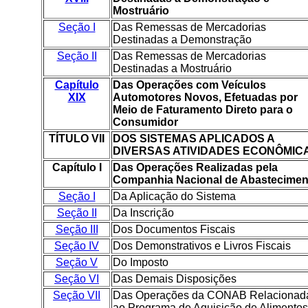
Mostruário
Seção I
Das Remessas de Mercadorias
Destinadas a Demonstração
Seção II
Das Remessas de Mercadorias
Destinadas a Mostruário
Capítulo
Das Operações com Veículos
XIX
Automotores Novos, Efetuadas por
Meio de Faturamento Direto para o
Consumidor
TÍTULO VII
DOS SISTEMAS APLICADOS A
DIVERSAS ATIVIDADES ECONÔMIC
Capítulo I
Das Operações Realizadas pela
Companhia Nacional de Abastecimen
Seção I
Da Aplicação do Sistema
Seção II
Da Inscrição
Seção III
Dos Documentos Fiscais
Seção IV
Dos Demonstrativos e Livros Fiscais
Seção V
Do Imposto
Seção VI
Das Demais Disposições
Seção VII
Das Operações da CONAB Relacionad
ao Programa de Aquisição de Alimentos