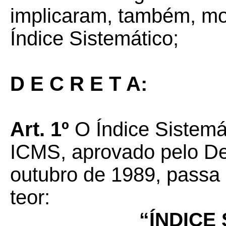
implicaram, também, mo
Índice Sistemático;
D E C R E T A:
Art. 1º
O Índice Sistem
ICMS, aprovado pelo Dec
outubro de 1989, passa 
teor:
“ÍNDICE