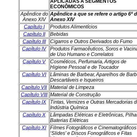
APLICADAS A SEGMENTOS
ECONÔMICOS
Apêndice do
Apêndice a que se refere o artigo 6º 
Anexo XIV
Anexo XIV
Capítulo I
Produtos Alimentícios
Capítulo II
Bebidas
Capítulo III
Cigarros e Outros Derivados do Fumo
Capítulo IV
Produtos Farmacêuticos, Soros e Vacin
de Uso Humano e Correlatos
Capítulo V
Cosméticos, Perfumaria, Artigos de
Higiene Pessoal e de Toucador
Capítulo VI
Lâminas de Barbear, Aparelhos de Barb
Descartáveis e Isqueiros
Capítulo VII
Material de Limpeza
Capítulo VIII
Material de Construção
Capítulo IX
Tintas, Vernizes e Outras Mercadorias 
Indústria Química
Capítulo X
Lâmpadas Elétricas e Eletrônicas, Pilha
Baterias Elétricas
Capítulo XI
Filmes Fotográficos e Cinematográficos
‘Slides’ e Discos Fonográficos e Fitas