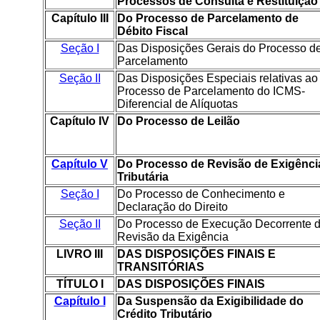
Processos de Consulta e Restituição
Capítulo III
Do Processo de Parcelamento de
Débito Fiscal
Seção I
Das Disposições Gerais do Processo d
Parcelamento
Seção II
Das Disposições Especiais relativas ao
Processo de Parcelamento do ICMS-
Diferencial de Alíquotas
Capítulo IV
Do Processo de Leilão
Capítulo V
Do Processo de Revisão de Exigênci
Tributária
Seção I
Do Processo de Conhecimento e
Declaração do Direito
Seção II
Do Processo de Execução Decorrente 
Revisão da Exigência
LIVRO III
DAS DISPOSIÇÕES FINAIS E
TRANSITÓRIAS
TÍTULO I
DAS DISPOSIÇÕES FINAIS
Capítulo I
Da Suspensão da Exigibilidade do
Crédito Tributário