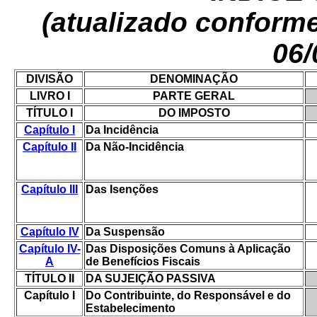
(atualizado conform
06/
DIVISÃO
DENOMINAÇÃO
LIVRO I
PARTE GERAL
TÍTULO I
DO IMPOSTO
Capítulo I
Da Incidência
Capítulo II
Da Não-Incidência
Capítulo III
Das Isenções
Capítulo IV
Da Suspensão
Capítulo IV-
Das Disposições Comuns à Aplicação
A
de Benefícios Fiscais
TÍTULO II
DA SUJEIÇÃO PASSIVA
Capítulo I
Do Contribuinte, do Responsável e do
Estabelecimento