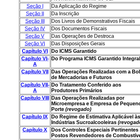
Seção I
Da Aplicação do Regime
Seção II
Da Inscrição
Seção III
Dos Livros de Demonstrativos Fiscais
Seção IV
Dos Documentos Fiscais
Seção V
Das Operações de Destroca
Seção VI
Das Disposições Gerais
Capítulo VI
Do ICMS Garantido
Capítulo VI-
Do Programa ICMS Garantido Integra
A
Capítulo VII
Das Operações Realizadas com a Bo
de Mercadorias e Futuros
Capítulo VII-
Do Tratamento Conferido aos
A
Produtores Primários
Capítulo VIII
Das Operações Realizadas por
Microempresa e Empresa de Pequen
Porte
(revogado)
Capítulo IX
Do Regime de Estimativa Aplicável à
Indústrias Sucroalcooleiras
(revogad
Capítulo X
Dos Controles Especiais Pertinentes
Postos Revendedores de Combustív