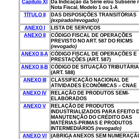
Capítulo XI
Da Indicação da Série e/ou Subsérie 
Nota Fiscal, Modelo 1 ou 1-A
TÍTULO II
DAS DISPOSIÇÕES TRANSITÓRIAS
(expirado/revogado)
ANEXO I
LISTA DE SERVIÇOS
ANEXO II
CÓDIGO FISCAL DE OPERAÇÕES
PREVISTO NO ART. 587 DO RICMS
(revogado)
ANEXO II-A
CÓDIGO FISCAL DE OPERAÇÕES E
PRESTAÇÕES (ART. 587)
ANEXO II-B
CÓDIGO DE SITUAÇÃO TRIBUTÁRIA
(ART. 588)
ANEXO III
CLASSIFICAÇÃO NACIONAL DE
ATIVIDADES ECONÔMICAS – CNAE
ANEXO IV
RELAÇÃO DE PRODUTOS SEMI-
ELABORADOS
ANEXO V
RELAÇÃO DE PRODUTOS
INDUSTRIALIZADOS PARA EFEITO 
MANUTENÇÃO DO CRÉDITO DAS
MATÉRIAS-PRIMAS E PRODUTOS
INTERMEDIÁRIOS
(revogado)
ANEXO VI
(ABRIGA ANEXOS SEM NUMERAÇÃ