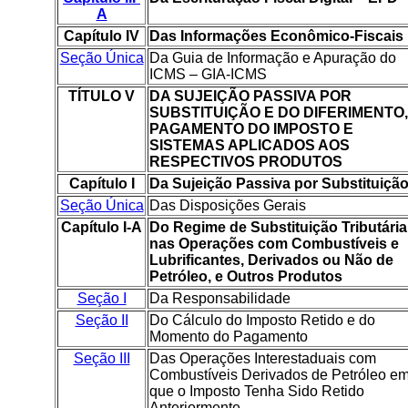
A
Capítulo IV
Das Informações Econômico-Fiscais
Seção Única
Da Guia de Informação e Apuração do
ICMS – GIA-ICMS
TÍTULO V
DA SUJEIÇÃO PASSIVA POR
SUBSTITUIÇÃO E DO DIFERIMENTO,
PAGAMENTO DO IMPOSTO E
SISTEMAS APLICADOS AOS
RESPECTIVOS PRODUTOS
Capítulo I
Da Sujeição Passiva por Substituiçã
Seção Única
Das Disposições Gerais
Capítulo I-A
Do Regime de Substituição Tributária
nas Operações com Combustíveis e
Lubrificantes, Derivados ou Não de
Petróleo, e Outros Produtos
Seção I
Da Responsabilidade
Seção II
Do Cálculo do Imposto Retido e do
Momento do Pagamento
Seção III
Das Operações Interestaduais com
Combustíveis Derivados de Petróleo e
que o Imposto Tenha Sido Retido
Anteriormente