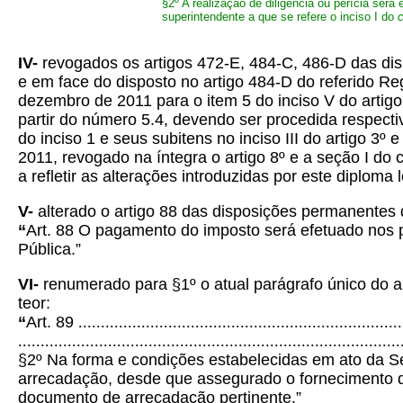
§2º A realização de diligência ou perícia será
superintendente a que se refere o inciso I do
IV-
revogados os artigos 472-E, 484-C, 486-D das di
e em face do disposto no artigo 484-D do referido Re
dezembro de 2011 para o item 5 do inciso V do artig
partir do número 5.4, devendo ser procedida respect
do inciso 1 e seus subitens no inciso III do artigo 
2011, revogado na íntegra o artigo 8º e a seção I do
a refletir as alterações introduzidas por este diploma l
V-
alterado o artigo 88 das disposições permanentes 
“
Art. 88
O pagamento do imposto será efetuado nos p
Pública.”
VI-
renumerado para §1º o atual parágrafo único do a
teor:
“
Art. 89
........................................................................
.....................................................................................
§2º Na forma e condições estabelecidas em ato da S
arrecadação, desde que assegurado o fornecimento d
documento de arrecadação pertinente.”