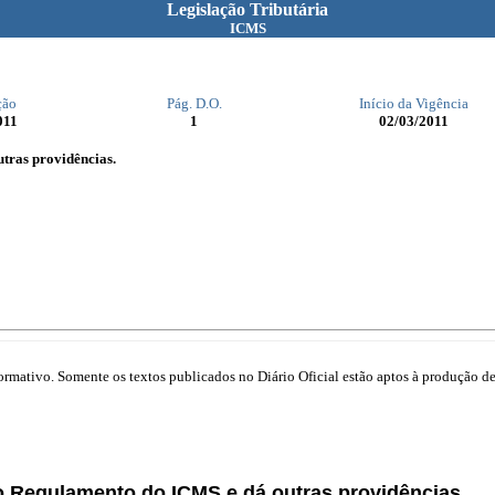
Legislação Tributária
ICMS
ção
Pág. D.O.
Início da Vigência
011
1
02/03/2011
tras providências.
mativo. Somente os textos publicados no Diário Oficial estão aptos à produção de 
no Regulamento do ICMS e dá outras providências.