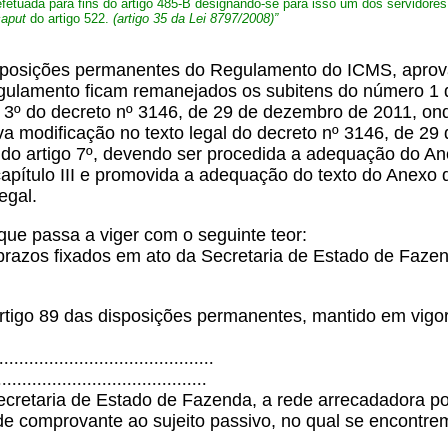
 efetuada para fins do artigo 485-B designando-se para isso um dos servidores
caput
do artigo 522.
(artigo 35 da Lei 8797/2008)”
sposições permanentes do Regulamento do ICMS, aprova
gulamento ficam remanejados os subitens do número 1 do 
o 3º do decreto nº 3146, de 29 de dezembro de 2011, on
iva modificação no texto legal do decreto nº 3146, de 
3º e do artigo 7º, devendo ser procedida a adequação do
 capítulo III e promovida a adequação do texto do Anexo
egal.
que passa a viger com o seguinte teor:
razos fixados em ato da Secretaria de Estado de Fazend
rtigo 89 das disposições permanentes, mantido em vigor
...........................................
..........................................
ecretaria de Estado de Fazenda, a rede arrecadadora p
e comprovante ao sujeito passivo, no qual se encontr