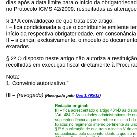
dias após a data limite para o início da obrigatorie
no Protocolo ICMS 42/2009, respeitadas as alteraçõe
§ 1º A convalidação de que trata este artigo:
I – fica condicionada a que o contribuinte emitente t
início da respectiva obrigatoriedade, em consonânci
II – alcança, exclusivamente, o modelo do documento 
exarados.
§ 2º O disposto neste artigo não autoriza a restitu
recolhidas em execução fiscal diretamente à Procura
Nota:
1. Convênio autorizativo.”
III –
(
revogado)
(Revogado pelo
Dec 1.795/13
)
Redação original:
III –
fica acrescentado o artigo 484-D as disp
“Art. 484-D As unidades administrativas de qu
superintendência a que se refere o inciso I do
fixadas no regimento interno pertinente às un
§1º A publicação de que trata o inciso V do
ca
estabelecida pelo superintendente a que se ref