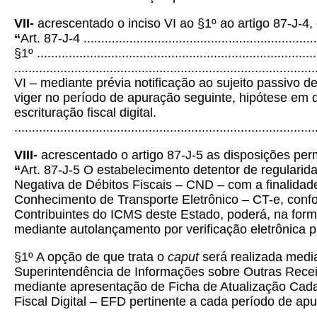
VII-
acrescentado o inciso VI ao §1º ao artigo 87-J-4,
“
Art. 87-J-4
..................................................................
§1º ...............................................................................
.....................................................................................
VI – mediante prévia notificação ao sujeito passivo 
viger no período de apuração seguinte, hipótese em qu
escrituração fiscal digital.
.....................................................................................
VIII-
acrescentado o artigo 87-J-5 as disposições per
“
Art. 87-J-5
O estabelecimento detentor de regularid
Negativa de Débitos Fiscais – CND – com a finalidade
Conhecimento de Transporte Eletrônico – CT-e, confor
Contribuintes do ICMS deste Estado, poderá, na form
mediante autolançamento por verificação eletrônica 
§1º A opção de que trata o
caput
será realizada medi
Superintendência de Informações sobre Outras Recei
mediante apresentação de Ficha de Atualização Cadast
Fiscal Digital – EFD pertinente a cada período de ap