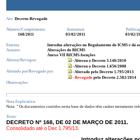
Ato:
Decreto-Revogado
Número/Complemento
Assinatura
Publica
168
/2011
03/02/2011
03/02/2
Ementa:
Introduz alterações no Regulamento do ICMS e dá ou
Assunto:
Alterações do RICMS
Anexo VII RICMS-Isenções
Alterou/Revogou:
- Alterou o Decreto 3.146/2010
- Alterou o Decreto 1.656/2008
Alterado por/Revogado por:
- Alterado pelo Decreto 1.795/2013
- Revogado
pelo Decreto 2.582/2014
Observações:
Nota Explicativa:
Nota: " Os documentos contidos nesta base de dados têm caráter meramente infor
Texto:
DECRETO Nº 168, DE 02 DE MARÇO DE 2011.
Consolidado até o Dec 1.795/13.
Introduz alterações 