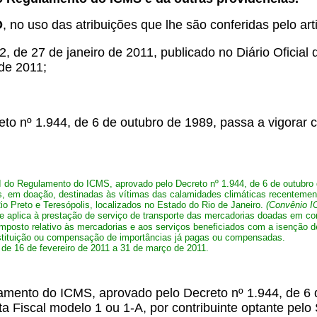
O
, no uso das atribuições que lhe são conferidas pelo arti
de 27 de janeiro de 2011, publicado no Diário Oficial d
 de 2011;
 nº 1.944, de 6 de outubro de 1989, passa a vigorar c
II do Regulamento do ICMS, aprovado pelo Decreto nº 1.944, de 6 de outubro 
s, em doação, destinadas às vítimas das calamidades climáticas recentement
io Preto e Teresópolis, localizados no Estado do Rio de Janeiro.
(Convênio IC
se aplica à prestação de serviço de transporte das mercadorias doadas em 
imposto relativo às mercadorias e aos serviços beneficiados com a isenção de 
restituição ou compensação de importâncias já pagas ou compensadas.
á de 16 de fevereiro de 2011 a 31 de março de 2011.
ulamento do ICMS, aprovado pelo Decreto nº 1.944, de 6
ta Fiscal modelo 1 ou 1-A, por contribuinte optante pelo