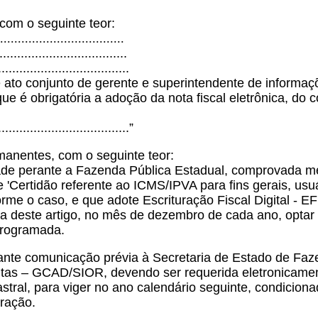
 com o seguinte teor:
...................................
....................................
.....................................
de ato conjunto de gerente e superintendente de inform
e é obrigatória a adoção da nota fiscal eletrônica, do 
.....................................”
manentes, com o seguinte teor:
ade perante a Fazenda Pública Estadual, comprovada me
 'Certidão referente ao ICMS/IPVA para fins gerais, usu
me o caso, e que adote Escrituração Fiscal Digital - E
a deste artigo, no mês de dezembro de cada ano, optar
programada.
ante comunicação prévia à Secretaria de Estado de Faz
tas – GCAD/SIOR, devendo ser requerida eletronicamente
ral, para viger no ano calendário seguinte, condiciona
uração.