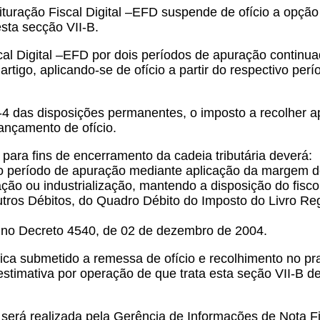
turação Fiscal Digital –EFD suspende de ofício a opção 
esta secção VII-B.
scal Digital –EFD por dois períodos de apuração continu
artigo, aplicando-se de ofício a partir do respectivo pe
-4 das disposições permanentes, o imposto a recolher ap
ançamento de ofício.
 para fins de encerramento da cadeia tributária deverá:
 no período de apuração mediante aplicação da margem d
ção ou industrialização, mantendo a disposição do fisc
utros Débitos, do Quadro Débito do Imposto do Livro Re
to no Decreto 4540, de 02 de dezembro de 2004.
 fica submetido a remessa de ofício e recolhimento no p
timativa por operação de que trata esta seção VII-B de
go será realizada pela Gerência de Informações de Nota 