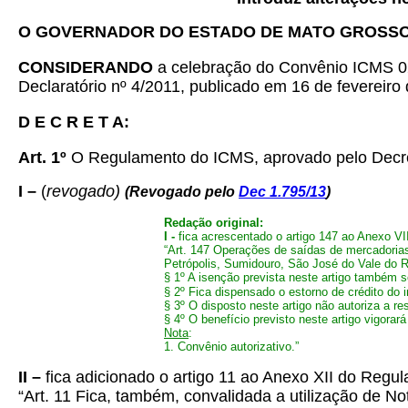
O GOVERNADOR DO ESTADO DE MATO GROSS
CONSIDERANDO
a celebração do Convênio ICMS 02, 
Declaratório nº 4/2011, publicado em 16 de fevereiro
D E C R E T A:
Art. 1º
O Regulamento do ICMS, aprovado pelo Decreto
I –
(
revogado)
(Revogado pelo
Dec 1.795/13
)
Redação original:
I -
fica acrescentado o artigo 147 ao Anexo V
“Art. 147 Operações de saídas de mercadoria
Petrópolis, Sumidouro, São José do Vale do R
§ 1º A isenção prevista neste artigo também 
§ 2º Fica dispensado o estorno de crédito do 
§ 3º O disposto neste artigo não autoriza a 
§ 4º O benefício previsto neste artigo vigorar
Nota
:
1. Convênio autorizativo.”
II –
fica adicionado o artigo 11 ao Anexo XII do Reg
“Art. 11 Fica, também, convalidada a utilização de No