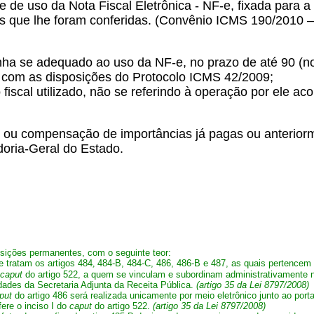
dade de uso da Nota Fiscal Eletrônica - NF-e, fixada par
s que lhe foram conferidas. (Convênio ICMS 190/2010 – 
enha se adequado ao uso da NF-e, no prazo de até 90 (nov
a com as disposições do Protocolo ICMS 42/2009;
fiscal utilizado, não se referindo à operação por ele a
ição ou compensação de importâncias já pagas ou anteri
doria-Geral do Estado.
osições permanentes, com o seguinte teor:
e tratam os artigos 484
,
484-B, 484-C, 486, 486-B e 487, as quais pertencem e
caput
do artigo 522, a quem se vinculam e subordinam administrativamente na
idades da Secretaria Adjunta da Receita Pública.
(artigo 35 da Lei 8797/2008)
put
do artigo 486 será realizada unicamente por meio eletrônico junto ao porta
ere o inciso I do
caput
do artigo 522.
(artigo 35 da Lei 8797/2008)