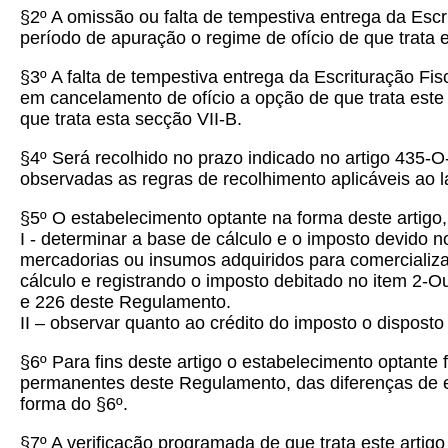
§2º A omissão ou falta de tempestiva entrega da Escri
período de apuração o regime de ofício de que trata 
§3º A falta de tempestiva entrega da Escrituração Fi
em cancelamento de ofício a opção de que trata este 
que trata esta secção VII-B.
§4º Será recolhido no prazo indicado no artigo 435-O
observadas as regras de recolhimento aplicáveis ao l
§5º O estabelecimento optante na forma deste artigo,
I - determinar a base de cálculo e o imposto devido
mercadorias ou insumos adquiridos para comercializa
cálculo e registrando o imposto debitado no item 2-O
e 226 deste Regulamento.
II – observar quanto ao crédito do imposto o dispos
§6º Para fins deste artigo o estabelecimento optante
permanentes deste Regulamento, das diferenças de es
forma do §6º.
§7º A verificação programada de que trata este arti