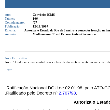
Ato:
Convênio ICMS
Número:
106
Complemento:
/97
Publicação:
12/18/1997
Ementa:
Autoriza o Estado do Rio de Janeiro a conceder isenção na
Assunto:
Medicamento/Prod. Farmacêutico/Cosmético
Nota Explicativa:
Nota: " Os documentos contidos nesta base de dados têm caráter meramente infor
Texto:
·Ratificação Nacional DOU de 02.01.98, pelo ATO
.Ratificado pelo Decreto nº
2.707/98
.
Autoriza o Estad