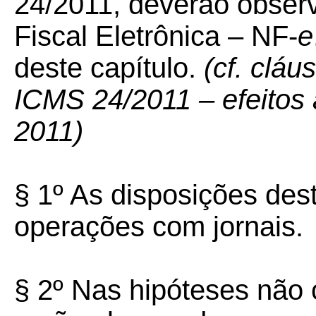
24/2011, deverão obser
Fiscal Eletrônica – NF-
e
deste capítulo.
(cf. cláu
ICMS 24/2011 – efeitos a
2011)
§ 1º As disposições des
operações com jornais.
§ 2º Nas hipóteses não 