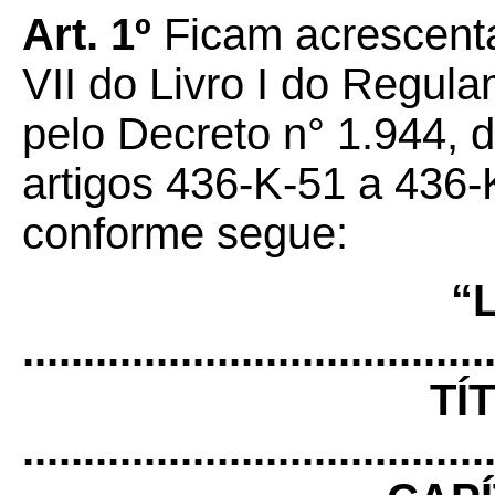
Art. 1º
Ficam acrescenta
VII do Livro I do Regu
pelo Decreto n° 1.944, 
artigos 436-K-51 a 436-
conforme segue:
“
......................................
TÍ
......................................