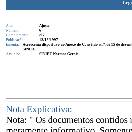
Legi
Ato:
Ajuste
Número:
6
Complemento:
/97
Publicação:
12/18/1997
Ementa:
Acrescenta dispositivo ao Anexo do Convênio s/nº, de 15 de dezem
SINIEF.
Assunto:
SINIEF-Normas Gerais
Nota Explicativa:
Nota: " Os documentos contidos n
meramente informativo. Somente 