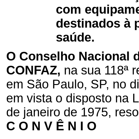
com equipame
destinados à 
saúde.
O Conselho Nacional de
CONFAZ,
na sua 118ª r
em São Paulo, SP, no di
em vista o disposto na 
de janeiro de 1975, reso
C O N V Ê N I O