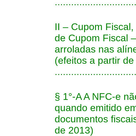
.............................
II – Cupom Fiscal
de Cupom Fiscal –
arroladas nas alíne
(efeitos a partir d
.............................
§ 1°-A A NFC-e não
quando emitido em
documentos fiscais:
de 2013)