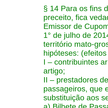
§ 14 Para os fins 
preceito, fica ved
Emissor de Cupom 
1° de julho de 201
território mato-gr
hipóteses: (efeitos
I – contribuintes a
artigo;
II – prestadores d
passageiros, que
substituição aos s
a) Bilhete de Pas