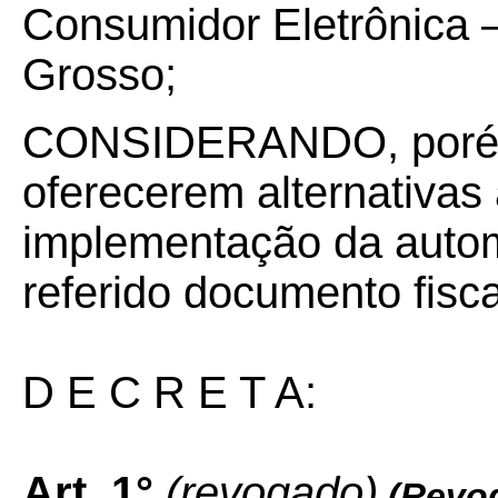
Consumidor Eletrônica 
Grosso;
CONSIDERANDO, porém,
oferecerem alternativas 
implementação da auto
referido documento fisca
D E C R E T A:
Art. 1°
(revogado)
(Revog