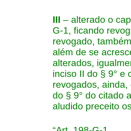
III
– alterado o cap
G-1, ficando revog
revogado, também, 
além de se acresce
alterados, igualme
inciso II do § 9° e
revogados, ainda, o
do § 9° do citado 
aludido preceito o
“Art. 198-G-1