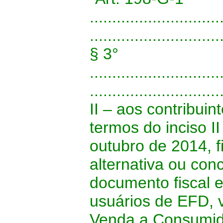
.............................
.............................
§ 3°
.............................
.............................
II – aos contribui
termos do inciso II
outubro de 2014, 
alternativa ou co
documento fiscal e
usuários de EFD, 
Venda a Consumidor