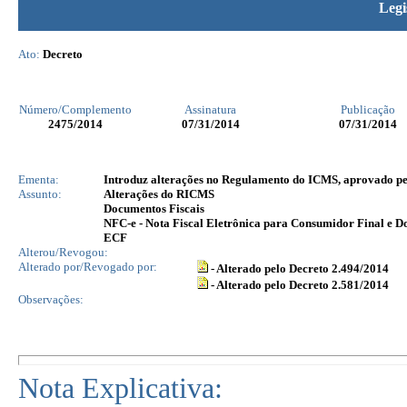
Legi
Ato:
Decreto
Número/Complemento
Assinatura
Publicação
2475
/2014
07/31/2014
07/31/2014
Ementa:
Introduz alterações no Regulamento do ICMS, aprovado pelo
Assunto:
Alterações do RICMS
Documentos Fiscais
NFC-e - Nota Fiscal Eletrônica para Consumidor Final e 
ECF
Alterou/Revogou:
Alterado por/Revogado por:
- Alterado pelo Decreto 2.494/2014
- Alterado pelo Decreto 2.581/2014
Observações:
Nota Explicativa: