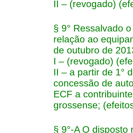
II – (revogado) (ef
§ 9° Ressalvado o 
relação ao equipam
de outubro de 201
I – (revogado) (efe
II – a partir de 1°
concessão de auto
ECF a contribuinte
grossense; (efeitos
§ 9°-A O disposto 