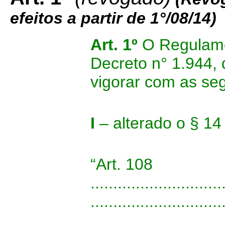
efeitos a partir de 1°/08/14)
Art. 1º
O Regulame
Decreto n° 1.944,
vigorar com as seg
I
– alterado o § 14
“Art. 108
.............................
.............................