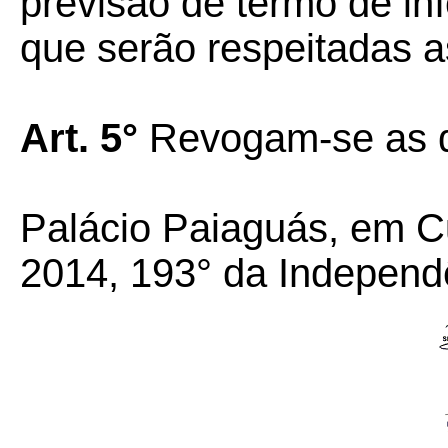
previsão de termo de iní
que serão respeitadas a
Art. 5°
Revogam-se as di
Palácio Paiaguás, em Cu
2014, 193° da Independ