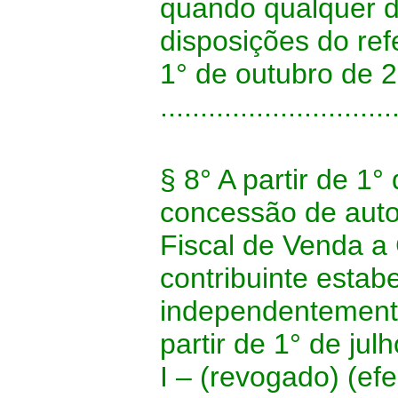
quando qualquer d
disposições do refe
1° de outubro de 
.............................
§ 8° A partir de 1°
concessão de auto
Fiscal de Venda a
contribuinte estab
independentemente
partir de 1° de jul
I – (revogado) (efe