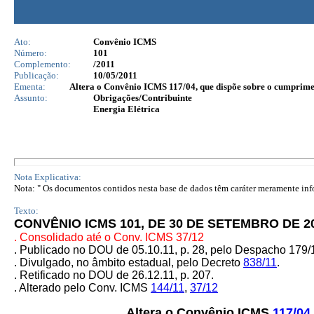
Ato:
Convênio ICMS
Número:
101
Complemento:
/2011
Publicação:
10/05/2011
Ementa:
Altera o Convênio ICMS 117/04, que dispõe sobre o cumpriment
Assunto:
Obrigações/Contribuinte
Energia Elétrica
Nota Explicativa:
Nota: " Os documentos contidos nesta base de dados têm caráter meramente infor
Texto:
CONVÊNIO ICMS 101, DE 30 DE SETEMBRO DE 2
. Consolidado até o Conv. ICMS 37/12
. Publicado no DOU de 05.10.11, p. 28, pelo Despacho 179
. Divulgado, no âmbito estadual, pelo Decreto
838/11
.
. Retificado no DOU de 26.12.11, p. 207.
. Alterado pelo Conv. ICMS
144/11
,
37/12
Altera o Convênio ICMS
117/04