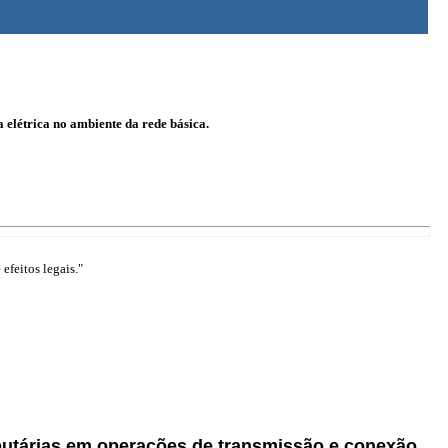
elétrica no ambiente da rede básica.
efeitos legais."
ibutárias em operações de transmissão e conexão