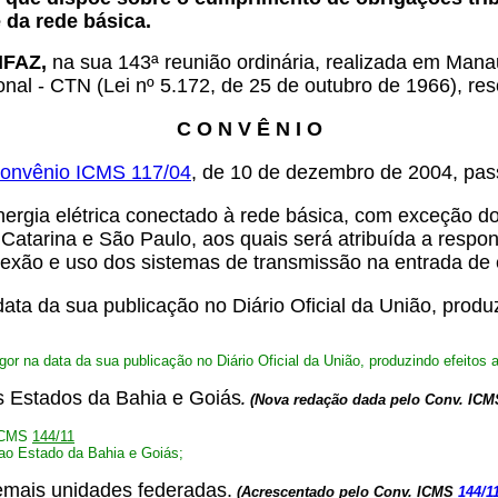
 da rede básica.
NFAZ,
na sua 143ª reunião ordinária, realizada em Mana
onal - CTN (Lei nº 5.172, de 25 de outubro de 1966), res
C O N V Ê N I O
onvênio ICMS 117/04
, de 10 de dezembro de 2004, pas
energia elétrica conectado à rede básica, com exceção 
atarina e São Paulo, aos quais será atribuída a respon
xão e uso dos sistemas de transmissão na entrada de en
ata da sua publicação no Diário Oficial da União, produ
r na data da sua publicação no Diário Oficial da União, produzindo efeitos a 
os Estados da Bahia e Goiás
.
(Nova redação dada pelo Conv. IC
 ICMS
144/11
o ao Estado da Bahia e Goiás;
 demais unidades federadas.
(Acrescentado pelo Conv. ICMS
144/1