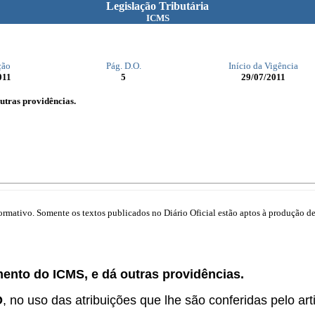
Legislação Tributária
ICMS
ção
Pág. D.O.
Início da Vigência
011
5
29/07/2011
utras providências.
mativo. Somente os textos publicados no Diário Oficial estão aptos à produção de 
ento do ICMS, e dá outras providências.
O
, no uso das atribuições que lhe são conferidas pelo arti