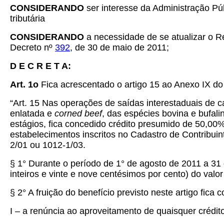
CONSIDERANDO
ser interesse da Administração Pú
tributária
CONSIDERANDO
a necessidade de se atualizar o R
Decreto nº
392
, de 30 de maio de 2011;
D E C R E T A:
Art. 1o
Fica acrescentado o artigo 15 ao Anexo IX d
“Art. 15
Nas operações de saídas interestaduais de c
enlatada e
corned beef
, das espécies bovina e bufal
estágios, fica concedido crédito presumido de 50,00%
estabelecimentos inscritos no Cadastro de Contribui
2/01 ou 1012-1/03.
§ 1° Durante o período de 1° de agosto de 2011 a 31
inteiros e vinte e nove centésimos por cento) do valo
§ 2° A fruição do benefício previsto neste artigo fica 
I – a renúncia ao aproveitamento de quaisquer crédit