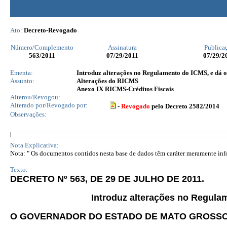
Ato:
Decreto-Revogado
Número/Complemento
Assinatura
Publica
563
/2011
07/29/2011
07/29/2
Ementa:
Introduz alterações no Regulamento do ICMS, e dá o
Assunto:
Alterações do RICMS
Anexo IX RICMS-Créditos Fiscais
Alterou/Revogou:
Alterado por/Revogado por:
-
Revogado
pelo Decreto 2582/2014
Observações:
Nota Explicativa:
Nota: " Os documentos contidos nesta base de dados têm caráter meramente infor
Texto:
DECRETO Nº 563, DE 29 DE JULHO DE 2011.
Introduz alterações no Regulam
O GOVERNADOR DO ESTADO DE MATO GROSS