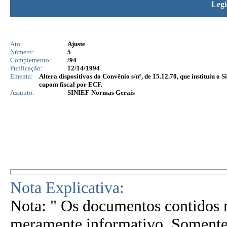
Legi
Ato:
Ajuste
Número:
5
Complemento:
/94
Publicação:
12/14/1994
Ementa:
Altera dispositivos do Convênio s/nº, de 15.12.70, que instituiu
cupom fiscal por ECF.
Assunto:
SINIEF-Normas Gerais
Nota Explicativa:
Nota: " Os documentos contidos n
meramente informativo. Somente 