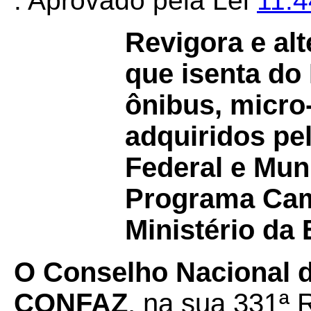
. Aprovado pela Lei
11.
Revigora e al
que isenta d
ônibus, micro
adquiridos pel
Federal e Mun
Programa Cam
Ministério da
O Conselho Nacional de
CONFAZ
, na sua 331ª 