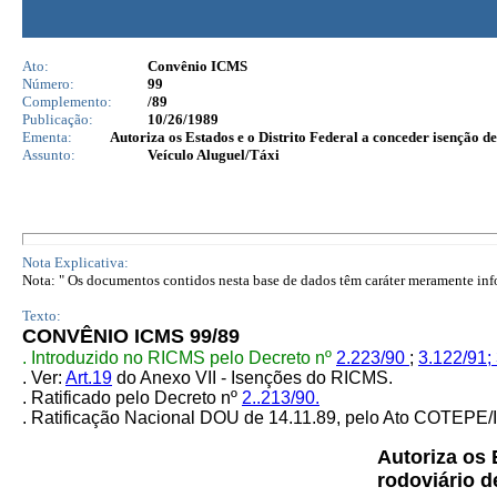
Ato:
Convênio ICMS
Número:
99
Complemento:
/89
Publicação:
10/26/1989
Ementa:
Autoriza os Estados e o Distrito Federal a conceder isenção d
Assunto:
Veículo Aluguel/Táxi
Nota Explicativa:
Nota: " Os documentos contidos nesta base de dados têm caráter meramente infor
Texto:
CONVÊNIO ICMS 99/89
. Introduzido no RICMS pelo Decreto nº
2.223/90
;
3.122/91;
. Ver:
Art.19
do Anexo VII - Isenções do RICMS.
. Ratificado pelo Decreto nº
2..213/90.
. Ratificação Nacional DOU de 14.11.89, pelo Ato COTEP
Autoriza os 
rodoviário d