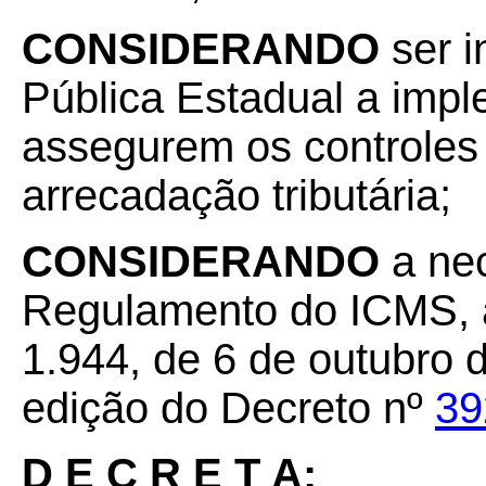
CONSIDERANDO
ser i
Pública Estadual a imp
assegurem os controles 
arrecadação tributária;
CONSIDERANDO
a nec
Regulamento do ICMS, a
1.944, de 6 de outubro 
edição do Decreto nº
39
D E C R E T A: