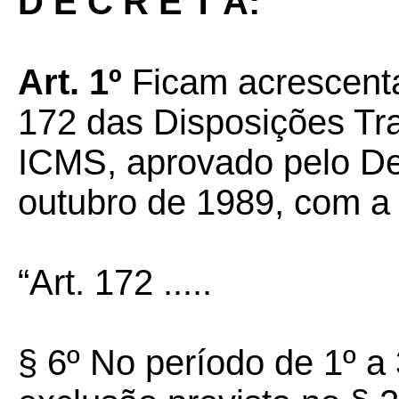
D E C R E T A:
Art. 1º
Ficam acrescenta
172 das Disposições Tr
ICMS, aprovado pelo Dec
outubro de 1989, com a
“Art. 172 .....
§ 6º No período de 1º a