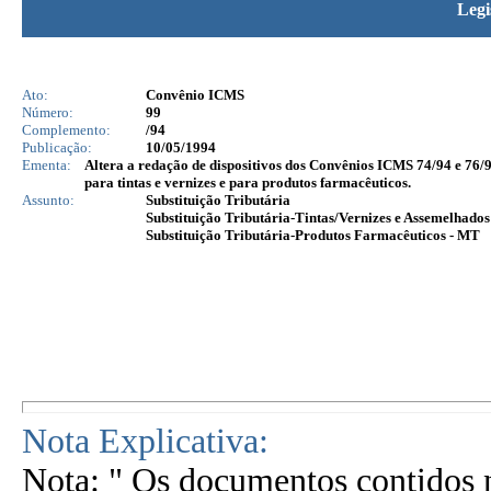
Legi
Ato:
Convênio ICMS
Número:
99
Complemento:
/94
Publicação:
10/05/1994
Ementa:
Altera a redação de dispositivos dos Convênios ICMS 74/94 e 76/94
para tintas e vernizes e para produtos farmacêuticos.
Assunto:
Substituição Tributária
Substituição Tributária-Tintas/Vernizes e Assemelhado
Substituição Tributária-Produtos Farmacêuticos - MT
Nota Explicativa:
Nota: " Os documentos contidos n