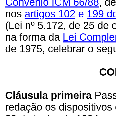
Convênio ICM 66/88
, d
nos
artigos
102
e
199
d
(Lei nº 5.172, de 25 de 
na forma da
Lei Comple
de 1975, celebrar o seg
CO
Cláusula primeira
Pass
redação os dispositivo