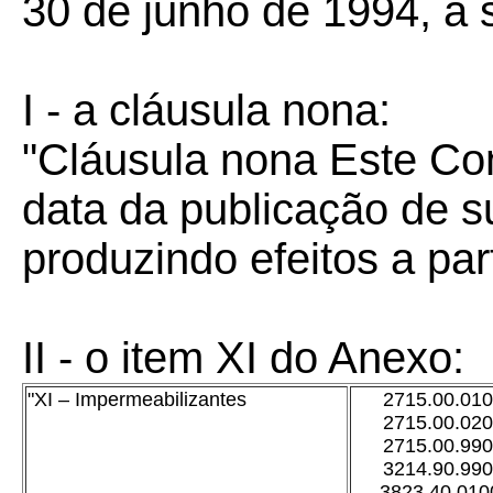
30 de junho de 1994, a
I - a cláusula nona:
"Cláusula nona
Este Co
data da publicação de su
produzindo efeitos a par
II - o item XI do Anexo:
"XI – Impermeabilizantes
2715.00.01
2715.00.02
2715.00.99
3214.90.99
3823.40.010