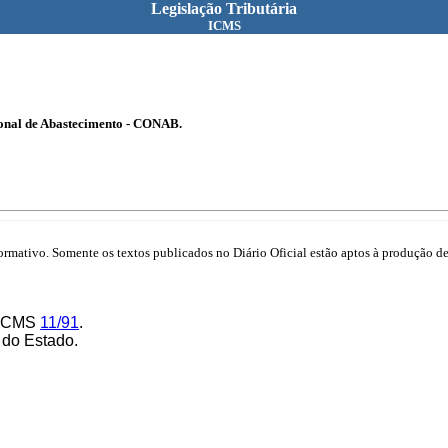
Legislação Tributária
ICMS
ional de Abastecimento - CONAB.
mativo. Somente os textos publicados no Diário Oficial estão aptos à produção de 
E/ICMS
11/91
.
 do Estado.