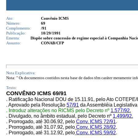
Ato:
Convênio ICMS
Número:
69
Complemento:
/91
Publicação:
10/29/1991
Ementa:
Dispõe sobre concessão de regime especial à Companhia Nac
Assunto:
CONAB/CFP
Nota Explicativa:
Nota: " Os documentos contidos nesta base de dados têm caráter meramente infor
Texto:
CONVÊNIO ICMS 69/91
. Ratificação Nacional DOU de 15.11.91, pelo Ato COTEP
. Aprovado pela Resolução
57/91
da Assembléia Legislativa
. Introduz alterações no RICMS pelo Decreto nº
1.577/92.
. Divulgado, no âmbito estadual, pelo Decreto nº
1.499/92.
. Prorrogado, até 30.06.92, pelo
Conv. ICMS 72/91
.
. Prorrogado, até 31.07.92, pelo
Conv. ICMS 28/92
.
. Prorrogado, até 31.12.92, pelo
Conv. ICMS 59/92
.