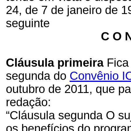
24, de 7 de janeiro de 1
seguinte
C O N
Cláusula primeira
Fica
segunda do
Convênio I
outubro de 2011, que pa
redação:
“Cláusula segunda
O suj
os benefícios do progra