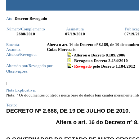
Ato:
Decreto-Revogado
Número/Complemento
Assinatura
Publica
2688
/2010
07/19/2010
07/19/2
Ementa:
Altera o art. 16 do Decreto nº 8.189, de 10 de outubr
Assunto:
Guias Florestais
Alterou/Revogou:
- Alterou o Decreto 8.189/2006
- Revogou o Decreto 2.434/2010
Alterado por/Revogado por:
-
Revogado
pelo Decreto 1.184/2012
Observações:
Nota Explicativa:
Nota: " Os documentos contidos nesta base de dados têm caráter meramente infor
Texto:
DECRETO Nº 2.688, DE 19 DE JULHO DE 2010.
Altera o art. 16 do Decreto nº 