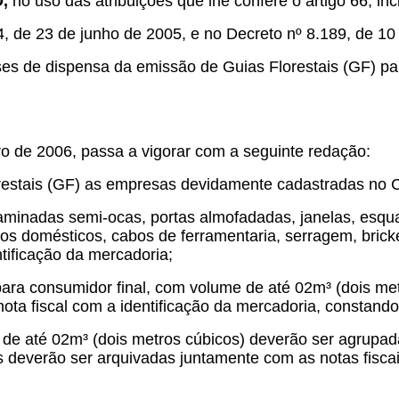
O,
no uso das atribuições que lhe confere o artigo 66, inci
 de 23 de junho de 2005, e no Decreto nº 8.189, de 10
ses de dispensa da emissão de Guias Florestais (GF) pa
ro de 2006, passa a vigorar com a seguinte redação:
restais (GF) as empresas devidamente cadastradas no 
laminadas semi-ocas, portas almofadadas, janelas, esqua
lios domésticos, cabos de ferramentaria, serragem, brick
tificação da mercadoria;
ara consumidor final, com volume de até 02m³ (dois met
ota fiscal com a identificação da mercadoria, constando 
de até 02m³ (dois metros cúbicos) deverão ser agrupa
as deverão ser arquivadas juntamente com as notas fisca