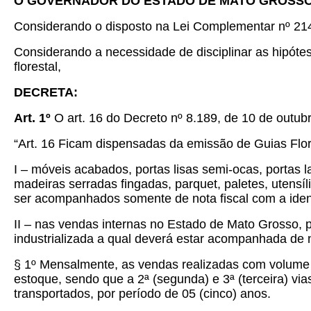
O GOVERNADOR DO ESTADO DE MATO GROSS
Considerando o disposto na Lei Complementar nº 214,
Considerando a necessidade de disciplinar as hipóte
florestal,
DECRETA:
Art. 1º
O art. 16 do Decreto nº 8.189, de 10 de outub
“Art. 16 Ficam dispensadas da emissão de Guias Flo
I – móveis acabados, portas lisas semi-ocas, portas 
madeiras serradas fingadas, parquet, paletes, utensí
ser acompanhados somente de nota fiscal com a iden
II – nas vendas internas no Estado de Mato Grosso, p
industrializada a qual deverá estar acompanhada de n
§ 1º
Mensalmente, as vendas realizadas com volume 
estoque, sendo que a 2ª (segunda) e 3ª (terceira) vi
transportados, por período de 05 (cinco) anos.