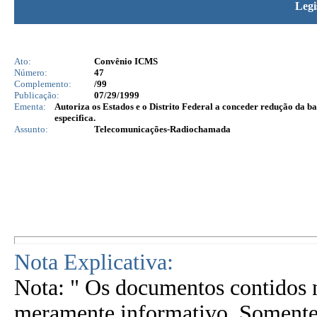
Legi
Ato:
Convênio ICMS
Número:
47
Complemento:
/99
Publicação:
07/29/1999
Ementa:
Autoriza os Estados e o Distrito Federal a conceder redução da b
especifica.
Assunto:
Telecomunicações-Radiochamada
Nota Explicativa:
Nota: " Os documentos contidos n
meramente informativo. Somente 