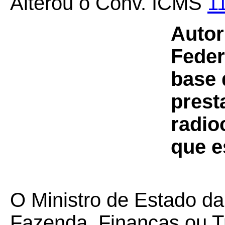
Alterou o Conv. ICMS
1
Autor
Feder
base 
prest
radio
que e
O Ministro de Estado da
Fazenda, Finanças ou T