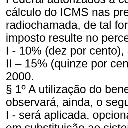
cálculo do ICMS nas pre
radiochamada, de tal fo
imposto resulte no perc
I - 10% (dez por cento),
II – 15% (quinze por cent
2000.
§ 1º A utilização do bene
observará, ainda, o segu
I - será aplicada, opcion
em substituição ao siste