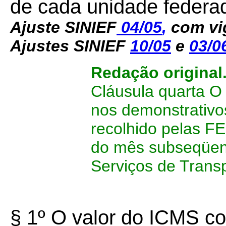
de cada unidade federa
Ajuste SINIEF
04/05
,
com vi
Ajustes SINIEF
10/05
e
03/0
Redação original
Cláusula quarta O
nos demonstrativ
recolhido pelas F
do mês subseqüent
Serviços de Transp
§ 1º O valor do ICMS co