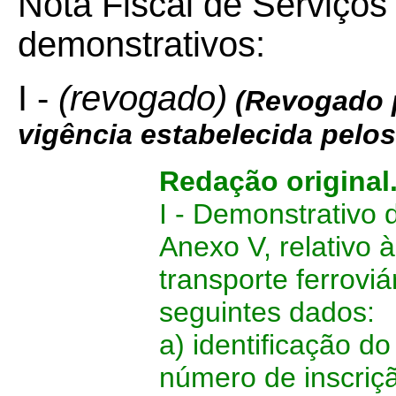
Nota Fiscal de Serviços
demonstrativos:
I
-
(revogado)
(Revogado p
vigência estabelecida pelo
Redação original
I - Demonstrativo
Anexo V, relativo 
transporte ferrovi
seguintes dados:
a) identificação d
número de inscriç