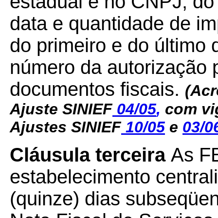
estadual e no CNPJ, do
data e quantidade de i
do primeiro e do último
número da autorização 
documentos fiscais.
(Acr
Ajuste SINIEF
04/05
,
com vi
Ajustes SINIEF
10/05
e
03/0
Cláusula terceira
As F
estabelecimento central
(quinze) dias subseqüe