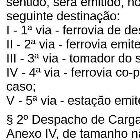
sentido, será emitido, 
seguinte destinação:
I - 1ª via - ferrovia de de
II - 2ª via - ferrovia emit
III - 3ª via - tomador do 
IV - 4ª via - ferrovia co-
caso;
V - 5ª via - estação emit
§ 2º Despacho de Carga
Anexo IV, de tamanho nã