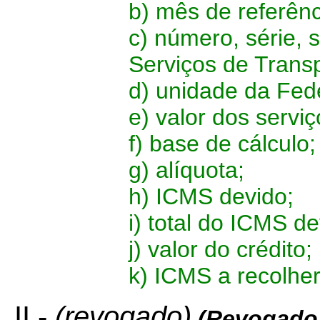
b) mês de referênc
c) número, série, 
Serviços de Transp
d) unidade da Fed
e) valor dos servi
f) base de cálculo;
g) alíquota;
h) ICMS devido;
i) total do ICMS de
j) valor do crédito;
k) ICMS a recolher
II -
(revogado)
(Revogado 