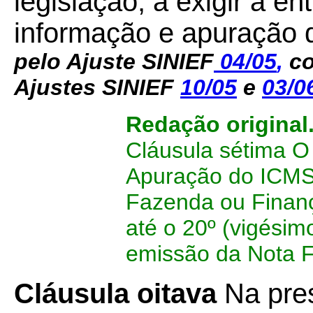
legislação, a exigir a e
informação e apuração
pelo Ajuste SINIEF
04/05
,
co
Ajustes SINIEF
10/05
e
03/0
Redação original
Cláusula sétima 
Apuração do ICMS 
Fazenda ou Finan
até o 20º (vigési
emissão da Nota F
Cláusula oitava
Na pres