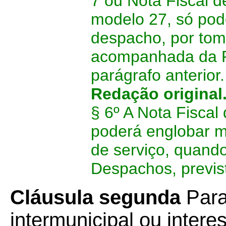
7 ou Nota Fiscal d
modelo 27, só pod
despacho, por tom
acompanhada da R
parágrafo anterior.
Redação original
§ 6º A Nota Fiscal
poderá englobar m
de serviço, quan
Despachos, previst
Cláusula segunda
Para
intermunicipal ou intere