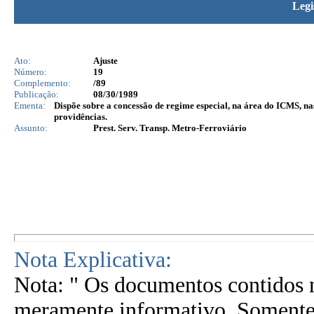
Legi
Ato:
Ajuste
Número:
19
Complemento:
/89
Publicação:
08/30/1989
Ementa:
Dispõe sobre a concessão de regime especial, na área do ICMS, nas
providências.
Assunto:
Prest. Serv. Transp. Metro-Ferroviário
Nota Explicativa:
Nota: " Os documentos contidos n
meramente informativo. Somente 