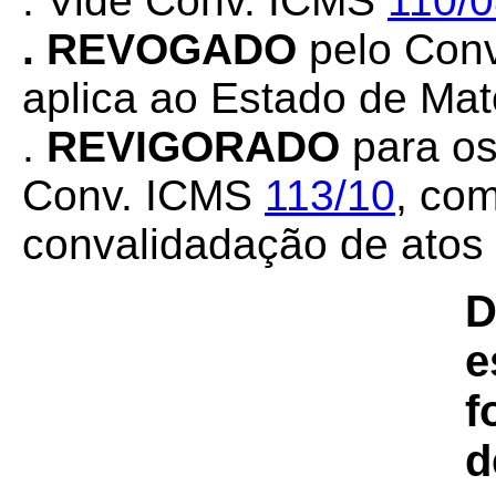
. Vide Conv. ICMS
110/
. REVOGADO
pelo Con
aplica ao Estado de Mat
.
REVIGORADO
para os
Conv. ICMS
113/10
, co
convalidadação de atos (
D
e
f
d