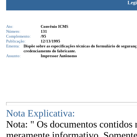
Legi
Ato:
Convênio ICMS
Número:
131
Complemento:
/95
Publicação:
12/13/1995
Ementa:
Dispõe sobre as especificações técnicas do formulário de seguranç
credenciamento do fabricante.
Assunto:
Impressor Autônomo
Nota Explicativa:
Nota: " Os documentos contidos n
meramente informativo. Somente 