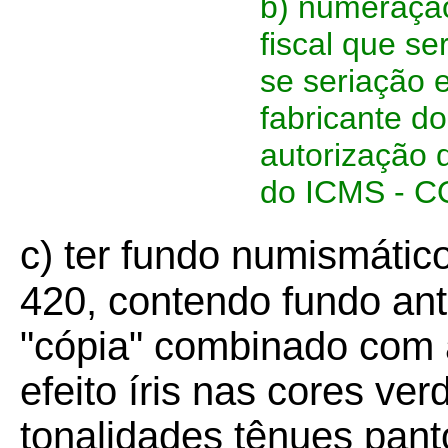
b) numeração
fiscal que s
se seriação 
fabricante d
autorização
do ICMS - 
c) ter fundo numismátic
420, contendo fundo ant
"cópia" combinado com
efeito íris nas cores ve
tonalidades tênues pant