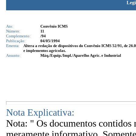
Legi
Ato:
Convênio ICMS
Número:
11
Complemento:
/94
Publicação:
04/05/1994
Ementa:
Altera a redação de dispositivos do Convênio ICMS 52/91, de 26.
e implementos agrícolas.
Assunto:
Máq./Equip./Impl./Aparelho Agric. e Industrial
Nota Explicativa:
Nota: " Os documentos contidos n
meramente informativo. Somente 