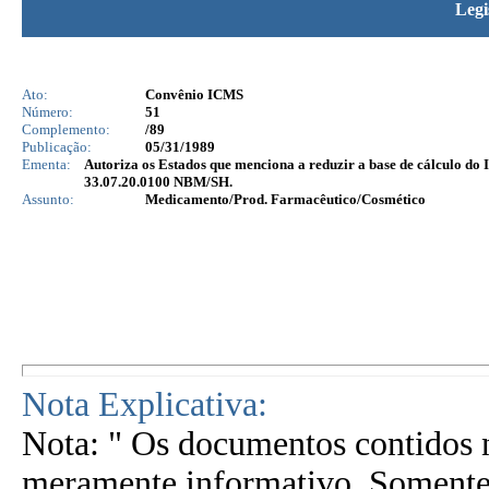
Legi
Ato:
Convênio ICMS
Número:
51
Complemento:
/89
Publicação:
05/31/1989
Ementa:
Autoriza os Estados que menciona a reduzir a base de cálculo do 
33.07.20.0100 NBM/SH.
Assunto:
Medicamento/Prod. Farmacêutico/Cosmético
Nota Explicativa:
Nota: " Os documentos contidos n
meramente informativo. Somente 