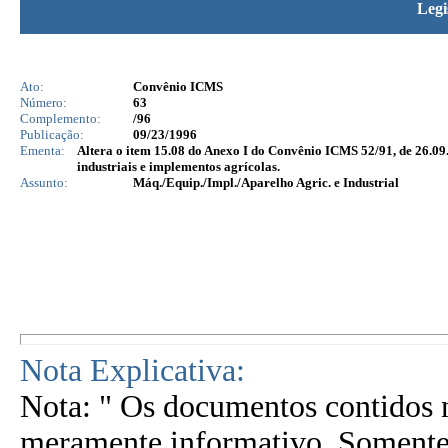
Legi
Ato:
Convênio ICMS
Número:
63
Complemento:
/96
Publicação:
09/23/1996
Ementa:
Altera o item 15.08 do Anexo I do Convênio ICMS 52/91, de 26.0
industriais e implementos agrícolas.
Assunto:
Máq./Equip./Impl./Aparelho Agric. e Industrial
Nota Explicativa:
Nota: " Os documentos contidos n
meramente informativo. Somente 