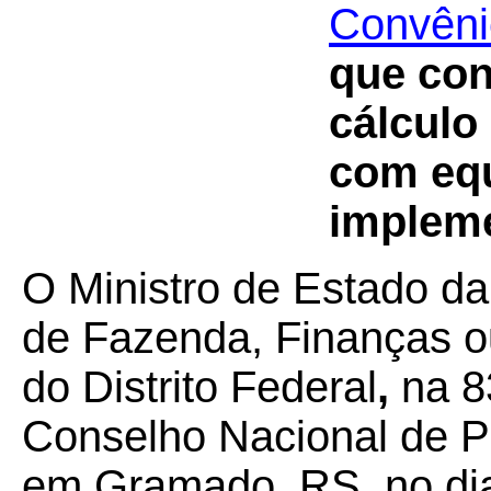
Convêni
que con
cálculo
com equ
impleme
O Ministro de Estado da
de Fazenda, Finanças o
do Distrito Federal
,
na 8
Conselho Nacional de Po
em Gramado, RS, no dia