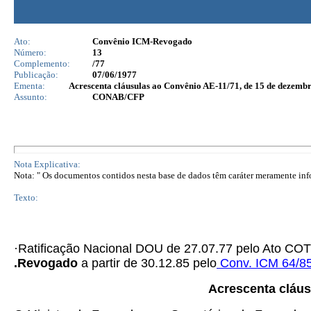
Ato:
Convênio ICM-Revogado
Número:
13
Complemento:
/77
Publicação:
07/06/1977
Ementa:
Acrescenta cláusulas ao Convênio AE-11/71, de 15 de dezembr
Assunto:
CONAB/CFP
Nota Explicativa:
Nota: " Os documentos contidos nesta base de dados têm caráter meramente infor
Texto:
·Ratificação Nacional DOU de 27.07.77 pelo Ato C
.
Revogado
a partir de 30.12.85 pelo
Conv. ICM 64/8
Acrescenta cláu