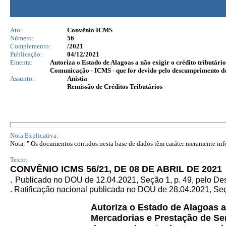
Ato:
Convênio ICMS
Número:
56
Complemento:
/2021
Publicação:
04/12/2021
Ementa:
Autoriza o Estado de Alagoas a não exigir o crédito tributári
Comunicação - ICMS - que for devido pelo descumprimento de 
Assunto:
Anistia
Remissão de Créditos Tributários
Nota Explicativa:
Nota: " Os documentos contidos nesta base de dados têm caráter meramente infor
Texto:
CONVÊNIO ICMS 56/21, DE 08 DE ABRIL DE 2021
.
Publicado no DOU de 12.04.2021, Seção 1, p. 49, pelo De
. Ratificação nacional publicada no DOU de 28.04.2021, Seçã
Autoriza o Estado de Alagoas a 
Mercadorias e Prestação de Ser