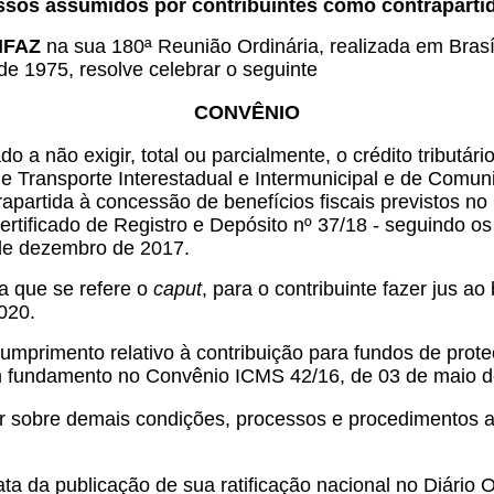
s assumidos por contribuintes como contrapartida 
ONFAZ
na sua 180ª Reunião Ordinária, realizada em Brasíli
de 1975, resolve celebrar o seguinte
CONVÊNIO
 a não exigir, total ou parcialmente, o crédito tributár
e Transporte Interestadual e Intermunicipal e de Comu
partida à concessão de benefícios fiscais previstos n
tificado de Registro e Depósito nº 37/18 - seguindo o
 de dezembro de 2017.
 que se refere o
caput
, para o contribuinte fazer jus a
020.
umprimento relativo à contribuição para fundos de proteç
com fundamento no Convênio ICMS 42/16, de 03 de maio 
 sobre demais condições, processos e procedimentos apl
a da publicação de sua ratificação nacional no Diário Of