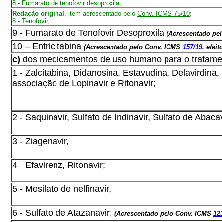
8 - Fumarato de tenofovir desoproxila;
Redação original
, item acrescentado pelo
Conv. ICMS 75/10
:
8 - Tenofovir,
9 - Fumarato de Tenofovir Desoproxila
(Acrescentado pe
10 – Entricitabina
(Acrescentado pelo Conv. ICMS
157/19
, efeit
c)
dos medicamentos de uso humano para o tratament
1 - Zalcitabina, Didanosina, Estavudina, Delavirdin
associação de Lopinavir e Ritonavir;
2 - Saquinavir, Sulfato de Indinavir, Sulfato de Abacav
3 - Ziagenavir,
4 - Efavirenz, Ritonavir;
5 - Mesilato de nelfinavir,
6 -
Sulfato de Atazanavir;
(Acrescentado pelo Conv. ICMS
12