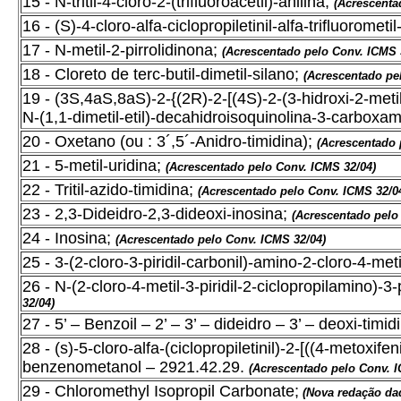
15 - N-tritil-4-cloro-2-(trifluoroacetil)-anilina;
(Acrescenta
16 - (S)-4-cloro-alfa-ciclopropiletinil-alfa-trifluorometil
17 - N-metil-2-pirrolidinona;
(Acrescentado pelo Conv. ICMS 
18 - Cloreto de terc-butil-dimetil-silano;
(Acrescentado pe
19 - (3S,4aS,8aS)-2-{(2R)-2-[(4S)-2-(3-hidroxi-2-metil-f
N-(1,1-dimetil-etil)-decahidroisoquinolina-3-carboxa
20 - Oxetano (ou : 3´,5´-Anidro-timidina);
(Acrescentado 
21 - 5-metil-uridina;
(Acrescentado pelo Conv. ICMS 32/04)
22 - Tritil-azido-timidina;
(Acrescentado pelo Conv. ICMS 32/0
23 - 2,3-Dideidro-2,3-dideoxi-inosina;
(Acrescentado pelo
24 - Inosina;
(Acrescentado pelo Conv. ICMS 32/04)
25 - 3-(2-cloro-3-piridil-carbonil)-amino-2-cloro-4-meti
26 - N-(2-cloro-4-metil-3-piridil-2-ciclopropilamino)-
32/04)
27 - 5’ – Benzoil – 2’ – 3’ – dideidro – 3’ – deoxi-timid
28 - (s)-5-cloro-alfa-(ciclopropiletinil)-2-[((4-metoxifeni
benzenometanol – 2921.42.29.
(Acrescentado pelo Conv.
29 - Chloromethyl Isopropil Carbonate;
(Nova redação da