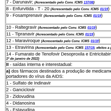
7 - Darunavir;
(Acrescentado pelo Conv. ICMS
137/08
)
8 - Enfurvitida - T - 20
)
(Acrescentado pelo Conv. ICMS
01/19
9 - Fosamprenavi
r
)
(Acrescentado pelo Conv. ICMS
01/19
10 - Raltegravir
)
(Acrescentado pelo Conv. ICMS
01/19
11 - Tipranavir
)
(Acrescentado pelo Conv. ICMS
01/19
12 - Maraviroque
)
(Acrescentado pelo Conv. ICMS
01/19
13 - Etravirina
(Acrescentado pelo Conv. ICMS
157/19
, efeitos a 
14 - Fumarato de Tenofovir Desoproxila e Entricitabi
1º de janeiro de 2022)
II
- saídas interna e interestadual:
a)
dos fármacos destinados a produção de medicame
portadores do vírus da AIDS:
1 - Sulfato de Indinavir
2 - Ganciclovir
3 - Zidovudina
4 - Didanosina
5 - Estavudina