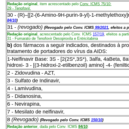
Redação original
, item acrescentado pelo
Conv. ICMS 75/10:
29 - Tenofovir.
30 - (R)–[[2-(6-Amino-9H-purin-9-yl)-1-methylethoxy
84/10
)
31 -
(
revogado)
(Revogado pelo Conv. ICMS
99/2021
, efeitos a 
Redação original
,
acrescentado pelo Conv. ICMS
157/19
,
efeitos a part
31 - Fumarato de Tenofovir Desoproxila e Entricitabina
b)
dos fármacos a seguir indicados, destinados à 
tratamento de portadores do vírus da AIDS:
1-Nelfinavir Base: 3S - [2(2S*,3S*), 3alfa, 4aBeta, 8aB
hidroxi- 3 - [(3-hidroxi-2-etilbenzoil) amino] -4- (fenil
2 - Zidovudina - AZT,
3 - Sulfato de Indinavir,
4 - Lamivudina,
5 - Didanosina,
6 - Nevirapina,
7 - Mesilato de nelfinavir,
8
(Revogado)
(Revogado pelo Conv. ICMS
150/10
)
Redação anterior
, dada pelo Conv. ICMS
84/10
: