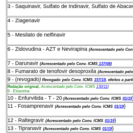
3 - Saquinavir, Sulfato de Indinavir, Sulfato de Abacav
4 - Ziagenavir
5 - Mesilato de nelfinavir
6 - Zidovudina - AZT e Nevirapina
(Acrescentado pelo Co
7 - Darunavir
(Acrescentado pelo Conv. ICMS
137/08
)
8 - Fumarato de tenofovir desoproxila
(Acrescentado pel
9 - (
revogado)
Revogado
pelo Conv. ICMS
157/19
, efeitos a part
Redação original
,
Acrescentado pelo Conv. ICMS
130/11
)
9 - Etravirina
10 - Enfurvitida - T - 20
(Acrescentado pelo Conv. ICMS
01/19
11 - Fosamprenavir
)
(Acrescentado pelo Conv. ICMS
01/19
12 - Raltegravi
r
)
(Acrescentado pelo Conv. ICMS
01/19
13 - Tipranavir
)
(Acrescentado pelo Conv. ICMS
01/19