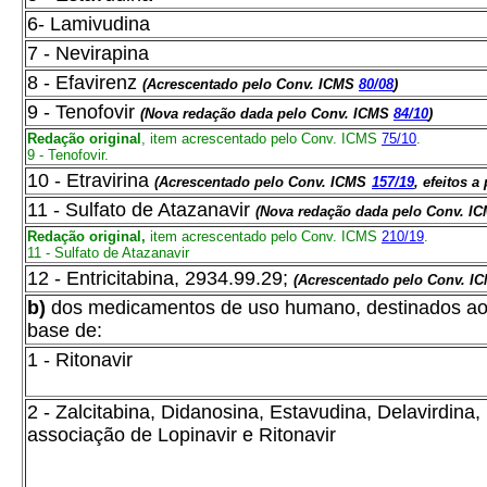
6- Lamivudina
7 - Nevirapina
8 - Efavirenz
(Acrescentado pelo Conv. ICMS
80/08
)
9 - Tenofovir
(Nova redação dada pelo Conv. ICMS
84/10
)
Redação original
, item acrescentado pelo Conv. ICMS
75/10
.
9 - Tenofovir.
10 - Etravirina
(Acrescentado pelo Conv. ICMS
157/19
, efeitos a 
11 - Sulfato de Atazanavir
(Nova redação dada pelo Conv. I
Redação original
,
item acrescentado pelo Conv. ICMS
210/19
.
11 - Sulfato de Atazanavir
12 - Entricitabina, 2934.99.29;
(Acrescentado pelo Conv. 
b)
dos medicamentos de uso humano, destinados ao t
base de:
1 - Ritonavir
2 - Zalcitabina, Didanosina, Estavudina, Delavirdin
associação de Lopinavir e Ritonavir