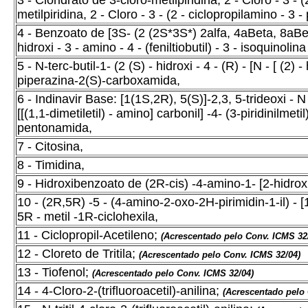
3 - Cloridrato de 3-cloro-metilpiridina, 2 - Cloro - 3 - (
metilpiridina, 2 - Cloro - 3 - (2 - ciclopropilamino - 3 -
4 - Benzoato de [3S- (2 (2S*3S*) 2alfa, 4aBeta, 8aBeta)
hidroxi - 3 - amino - 4 - (feniltiobutil) - 3 - isoquinol
5 - N-terc-butil-1- (2 (S) - hidroxi - 4 - (R) - [N - [ (2) -
piperazina-2(S)-carboxamida,
6 - Indinavir Base: [1(1S,2R), 5(S)]-2,3, 5-trideoxi - N 
[[(1,1-dimetiletil) - amino] carbonil] -4- (3-piridinilmetil)
pentonamida,
7 - Citosina,
8 - Timidina,
9 - Hidroxibenzoato de (2R-cis) -4-amino-1- [2-hidroxi-
10 - (2R,5R) -5 - (4-amino-2-oxo-2H-pirimidin-1-il) - [1
5R - metil -1R-ciclohexila,
11 - Ciclopropil-Acetileno;
(Acrescentado pelo Conv. ICMS 32
12 - Cloreto de Tritila;
(Acrescentado pelo Conv. ICMS 32/04)
13 - Tiofenol;
(Acrescentado pelo Conv. ICMS 32/04)
14 - 4-Cloro-2-(trifluoroacetil)-anilina;
(Acrescentado pelo