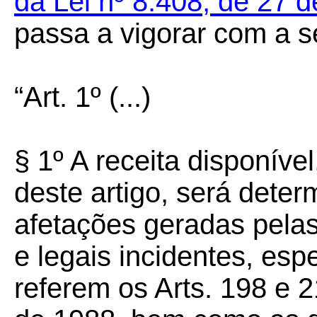
da Lei nº 8.408, de 27
passa a vigorar com a s
“Art. 1º
(...)
§ 1º A receita disponíve
deste artigo, será dete
afetações geradas pelas
e legais incidentes, es
referem os Arts. 198 e 