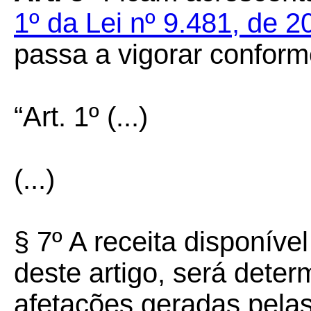
1º da Lei nº 9.481, de 
passa a vigorar confor
“Art. 1º
(...)
(...)
§ 7º A receita disponíve
deste artigo, será dete
afetações geradas pelas