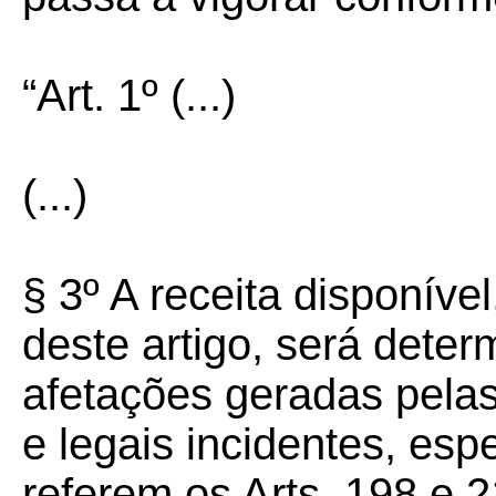
“Art. 1º
(...)
(...)
§ 3º A receita disponíve
deste artigo, será dete
afetações geradas pelas
e legais incidentes, es
referem os Arts. 198 e 