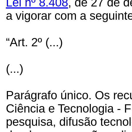
Lei nº 8.408
, de 27 de 
a vigorar com a seguint
“Art. 2º
(...)
(...)
Parágrafo único. Os re
Ciência e Tecnologia -
pesquisa, difusão tecnol