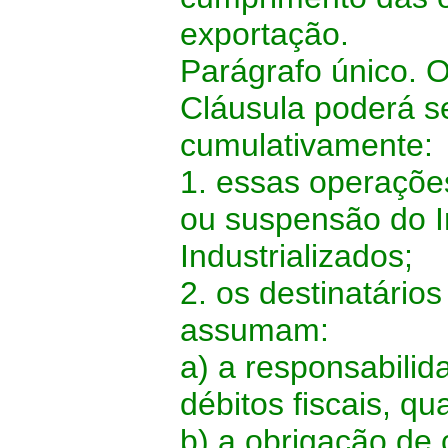
exportação.
Parágrafo único. O
Cláusula poderá s
cumulativamente:
1. essas operaçõe
ou suspensão do I
Industrializados;
2. os destinatário
assumam:
a) a responsabilid
débitos fiscais, qu
b) a obrigação de