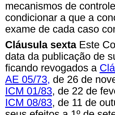
mecanismos de controle
condicionar a que a co
exame de cada caso con
Cláusula sexta
Este Co
data da publicação de su
ficando revogados a
Clá
AE 05/73
,
de 26 de nov
ICM 01/83
, de 22 de fe
ICM 08/83
, de 11 de ou
seus efeitos a 1º de se