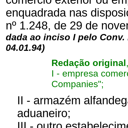
enquadrada nas disposiç
nº 1.248, de 29 de nov
dada ao inciso I pelo Conv. 
04.01.94)
Redação original
I - empresa comerc
Companies";
II - armazém alfande
aduaneiro;
III - outro estabelec