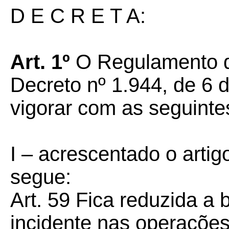
D E C R E T A:
Art. 1º
O Regulamento d
Decreto nº 1.944, de 6 
vigorar com as seguinte
I –
acrescentado o artig
segue:
Art. 59 Fica reduzida a
incidente nas operações