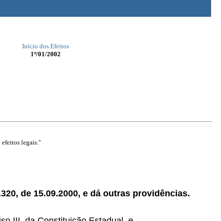
Início dos Efeitos
1º/01/2002
efeitos legais."
.320, de 15.09.2000, e dá outras providências.
so III, da Constituição Estadual, e