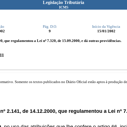
Legislação Tributária
ICMS
ção
Pág. D.O.
Início da Vigência
002
9
15/01/2002
00, que regulamentou a Lei nº 7.320, de 15.09.2000, e dá outras providências.
11
mativo. Somente os textos publicados no Diário Oficial estão aptos à produção de 
nº 2.141, de 14.12.2000, que regulamentou a Lei nº 7
O,
no uso das atribuições que lhe confere o artigo 66, inci