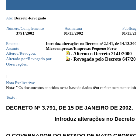
Ato:
Decreto-Revogado
Número/Complemento
Assinatura
Publica
3791
/2002
01/15/2002
01/15/2
Ementa:
Introduz alterações no Decreto nº 2.141, de 14.12.20
Assunto:
Microempresas/Empresas Pequeno Porte
Alterou/Revogou:
- Alterou o Decreto 2141/2000
Alterado por/Revogado por:
- Revogado pelo Decreto 647/20
Observações:
Nota Explicativa:
Nota: " Os documentos contidos nesta base de dados têm caráter meramente infor
Texto:
DECRETO Nº 3.791, DE 15 DE JANEIRO DE 2002.
Introduz alterações no Decreto 
O GOVERNADOR DO ESTADO DE MATO GROSS