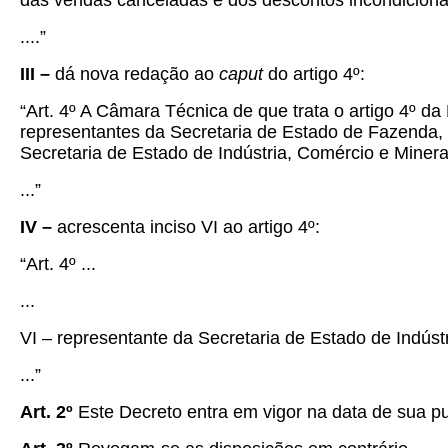
das vendas canceladas e dos descontos incondiciona
....”
III –
dá nova redação ao
caput
do artigo 4º:
“Art. 4º A Câmara Técnica de que trata o artigo 4º d
representantes da Secretaria de Estado de Fazenda,
Secretaria de Estado de Indústria, Comércio e Minera
...”
IV –
acrescenta inciso VI ao artigo 4º:
“Art. 4º ...
...
VI – representante da Secretaria de Estado de Indúst
...”
Art. 2º
Este Decreto entra em vigor na data de sua pub