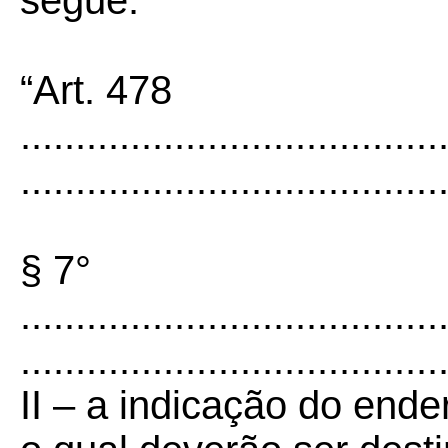
segue:
“Art. 478
......................................
......................................
§ 7°
......................................
......................................
II – a indicação do ende