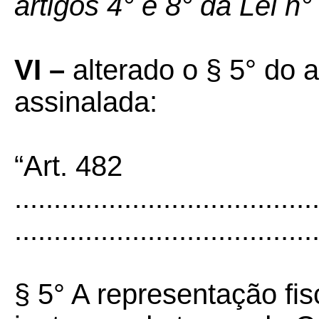
artigos 4° e 8° da Lei n
VI –
alterado o § 5° do 
assinalada:
“Art. 482
......................................
......................................
§ 5° A representação fis