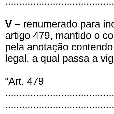
......................................
V –
renumerado para inci
artigo 479, mantido o c
pela anotação contendo
legal, a qual passa a vi
“Art. 479
......................................
......................................