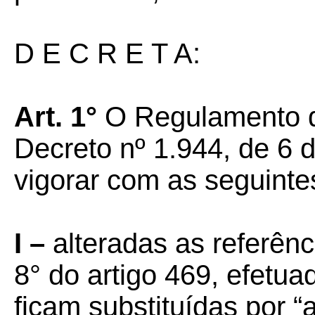
D E C R E T A:
Art. 1°
O Regulamento d
Decreto nº 1.944, de 6 
vigorar com as seguinte
I –
alteradas as referên
8° do artigo 469, efetua
ficam substituídas por “