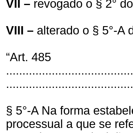
VII –
revogado o § 2° do
VIII –
alterado o § 5°-A 
“Art. 485
......................................
......................................
§ 5°-A Na forma estabele
processual a que se ref