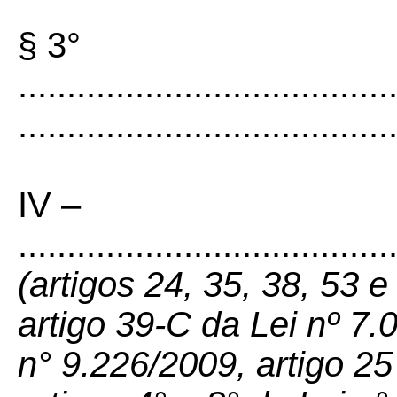
§ 3°
......................................
......................................
IV –
......................................
(artigos 24, 35, 38, 53 
artigo 39-C da Lei nº 7.
n° 9.226/2009, artigo 25