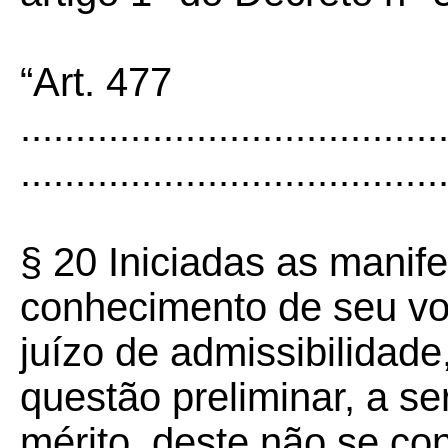
“Art. 477
......................................
......................................
§ 20 Iniciadas as manife
conhecimento de seu vo
juízo de admissibilidade
questão preliminar, a s
mérito, deste não se co