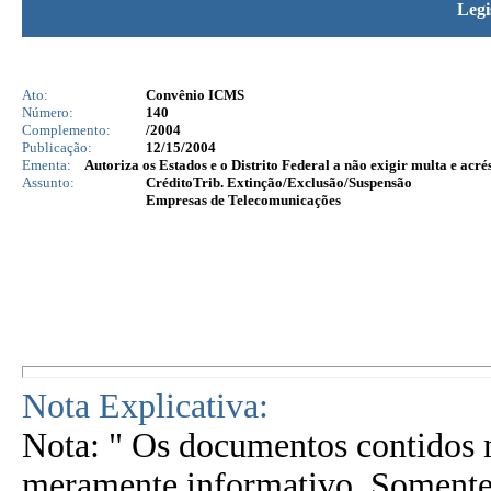
Legi
Ato:
Convênio ICMS
Número:
140
Complemento:
/2004
Publicação:
12/15/2004
Ementa:
Autoriza os Estados e o Distrito Federal a não exigir multa e acr
Assunto:
CréditoTrib. Extinção/Exclusão/Suspensão
Empresas de Telecomunicações
Nota Explicativa:
Nota: " Os documentos contidos n
meramente informativo. Somente 