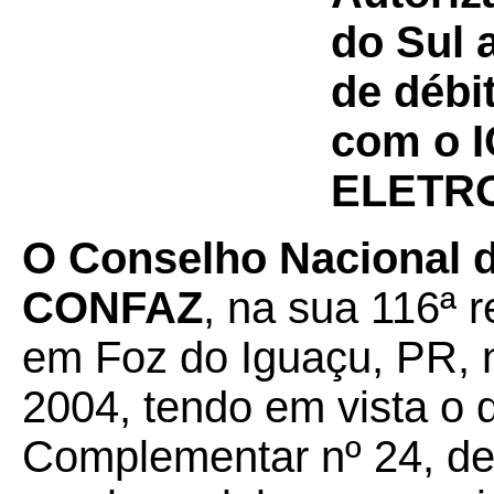
do Sul 
de débi
com o I
ELETR
O Conselho Nacional de
CONFAZ
, na sua 116ª r
em Foz do Iguaçu, PR, 
2004, tendo em vista o 
Complementar nº 24, de 