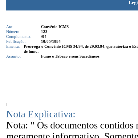
Legi
Ato:
Convênio ICMS
Número:
123
Complemento:
/94
Publicação:
10/05/1994
Ementa:
Prorroga o Convênio ICMS 34/94, de 29.03.94, que autoriza o Es
de fumo.
Assunto:
Fumo e Tabaco e seus Sucedâneos
Nota Explicativa:
Nota: " Os documentos contidos n
meramente informativo. Somente 