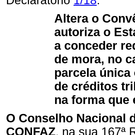
Declaratório
1/18
.
Altera o Con
autoriza o Es
a conceder re
de mora, no 
parcela única
de créditos tr
na forma que 
O Conselho Nacional de
CONFAZ
, na sua 167ª 