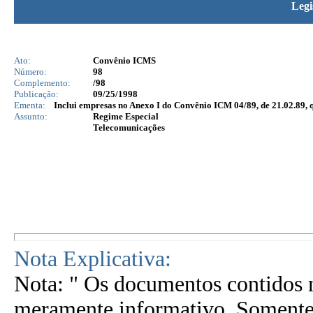
Legi
Ato:
Convênio ICMS
Número:
98
Complemento:
/98
Publicação:
09/25/1998
Ementa:
Inclui empresas no Anexo I do Convênio ICM 04/89, de 21.02.89, 
Assunto:
Regime Especial
Telecomunicações
Nota Explicativa:
Nota: " Os documentos contidos n
meramente informativo. Somente 