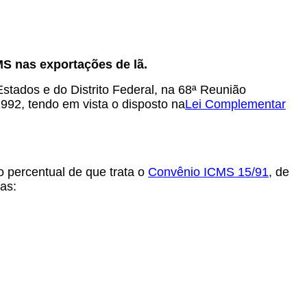
MS nas exportações de lã.
tados e do Distrito Federal, na 68ª Reunião
992, tendo em vista o disposto na
Lei Complementar
o percentual de que trata o
Convênio ICMS 15/91
,
de
as: