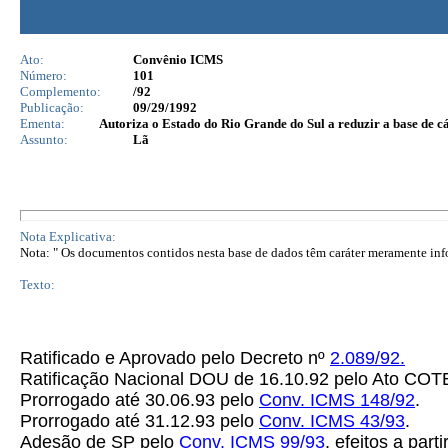
Ato:
Convênio ICMS
Número:
101
Complemento:
/92
Publicação:
09/29/1992
Ementa:
Autoriza o Estado do Rio Grande do Sul a reduzir a base de c
Assunto:
Lã
Nota Explicativa:
Nota: " Os documentos contidos nesta base de dados têm caráter meramente infor
Texto:
Ratificado e Aprovado pelo Decreto nº
2.089/92.
Ratificação Nacional DOU de 16.10.92 pelo Ato CO
Prorrogado até 30.06.93 pelo
Conv. ICMS 148/92
.
Prorrogado até 31.12.93 pelo
Conv. ICMS 43/93
.
Adesão de SP pelo
Conv. ICMS 99/93
, efeitos a part