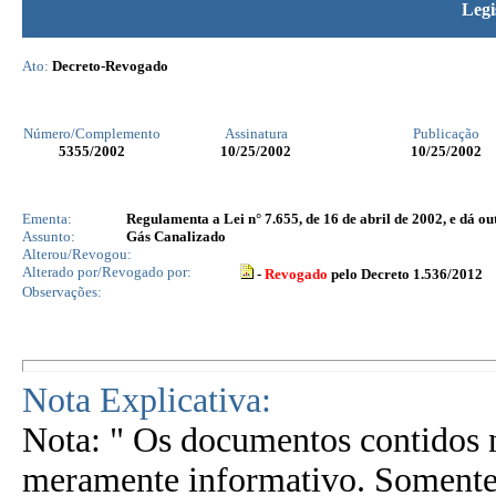
Legi
Ato:
Decreto-Revogado
Número/Complemento
Assinatura
Publicação
5355
/2002
10/25/2002
10/25/2002
Ementa:
Regulamenta a Lei n° 7.655, de 16 de abril de 2002, e dá ou
Assunto:
Gás Canalizado
Alterou/Revogou:
Alterado por/Revogado por:
-
Revogado
pelo Decreto 1.536/2012
Observações:
Nota Explicativa:
Nota: " Os documentos contidos n
meramente informativo. Somente 