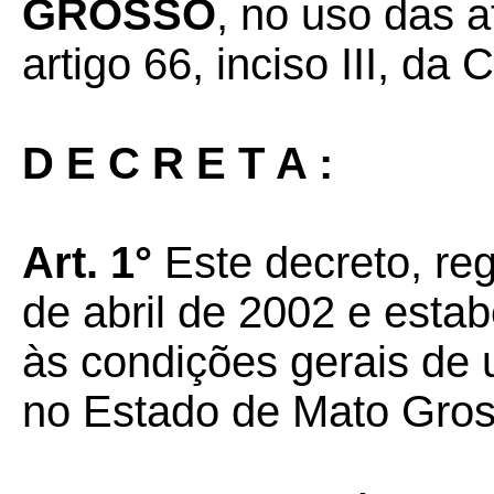
GROSSO
, no uso das a
artigo 66, inciso III, da
D E C R E T A :
Art. 1°
Este decreto, re
de abril de 2002 e estab
às condições gerais de 
no Estado de Mato Gros