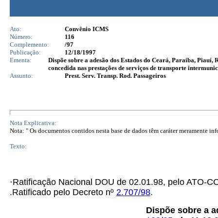
Ato:
Convênio ICMS
Número:
116
Complemento:
/97
Publicação:
12/18/1997
Ementa:
Dispõe sobre a adesão dos Estados do Ceará, Paraíba, Piauí, 
concedida nas prestações de serviços de transporte intermunic
Assunto:
Prest. Serv. Transp. Rod. Passageiros
Nota Explicativa:
Nota: " Os documentos contidos nesta base de dados têm caráter meramente infor
Texto:
·Ratificação Nacional DOU de 02.01.98, pelo ATO
.Ratificado pelo Decreto nº
2.707/98
.
Dispõe sobre a a